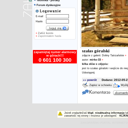
Technika - porady
Forum dyskusyjne
E-mail
Hasło
»
Załóż konto
»
Zapomniałem hasła
szałas góralski
zapamiętaj numer alarmowy
w górach!!!
zdjęcie z galerii:
Doliny Tatrzańskie
»
0 601 100 300
autor:
mirko-33
»
kilka słów o zdjęciu:
jest to szałas góralski i wejście do nie
Udostępnij
«« powrót
Dodano: 2012-05-27
Zapisz w schowku
Wyśli
Jeżeli znalazłeś/aś
błąd
,
nieaktualną informację
lu
zawartość tej strony i możesz je udostępnić -
KLIKN
ZAKOPIAŃSKI PORTAL INTERNET