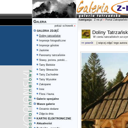
nawigacja:
Z-ne.pl
»
Portal Zakopiański
Galeria
pokaż schowek
»
GALERIA ZDJĘĆ
Doliny Tatrzańsk
Doliny tatrzańskie
W cieniu tatrzańskich szczy
Impresje fotograficzne
«« powrót
[ więcej zdjęć tego autora 
Impresje górskie
Jaskinie
Panoramy tatrzańskie
Stawy, jeziora, potoki...
Tatry Bielskie
Tatry Słowackie
Tatry Zachodnie
Tatry Wysokie
Zakopane
Inne
Flora i fauna
Galerie specjalne
Wasze galerie
Ostatnio dodane
Zdjęcia dnia
KARTKI ELEKTRONICZNE
Aktualności