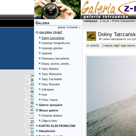
nawigacja:
Z-ne.pl
»
Portal Zakopiański
Galeria
pokaż schowek
»
GALERIA ZDJĘĆ
Doliny Tatrzańsk
Doliny tatrzańskie
W cieniu tatrzańskich szczy
Impresje fotograficzne
«« powrót
[ więcej zdjęć tego autora 
Impresje górskie
Jaskinie
Panoramy tatrzańskie
Stawy, jeziora, potoki...
Tatry Bielskie
Tatry Słowackie
Tatry Zachodnie
Tatry Wysokie
Zakopane
Inne
Flora i fauna
Galerie specjalne
Wasze galerie
Ostatnio dodane
Zdjęcia dnia
KARTKI ELEKTRONICZNE
Aktualności