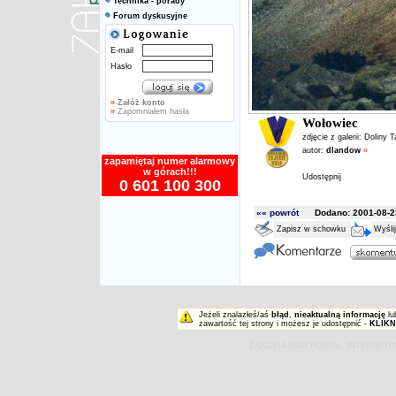
Technika - porady
Forum dyskusyjne
E-mail
Hasło
»
Załóż konto
»
Zapomniałem hasła
Wołowiec
zdjęcie z galerii:
Doliny T
autor:
dlandow
»
zapamiętaj numer alarmowy
w górach!!!
Udostępnij
0 601 100 300
«« powrót
Dodano: 2001-08-23
Zapisz w schowku
Wyśli
Jeżeli znalazłeś/aś
błąd
,
nieaktualną informację
lu
zawartość tej strony i możesz je udostępnić -
KLIKN
ZAKOPIAŃSKI PORTAL INTERNET