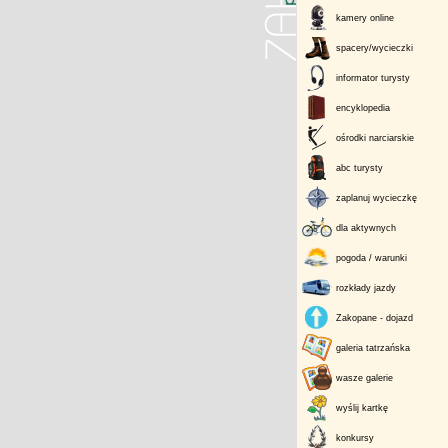
kamery online
spacery/wycieczki
informator turysty
encyklopedia
ośrodki narciarskie
abc turysty
zaplanuj wycieczkę
dla aktywnych
pogoda / warunki
rozkłady jazdy
Zakopane - dojazd
galeria tatrzańska
wasze galerie
wyślij kartkę
konkursy