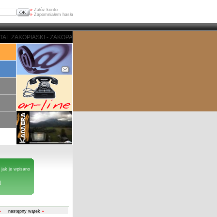
»
Załóż konto
»
Zapomniałem hasła
I - ZAKOPANE - PORTAL ZAKOPIASKI - ZAKOPANE - PORTAL ZAKOPIASKI - Z
 jak je wpisano
]
»
następny wątek
»