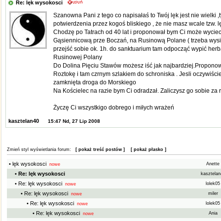
Re: lęk wysokosci
Szanowna Pani z tego co napisałaś to Twój lęk jest nie wielki ,t
potwierdzenia przez kogoś bliskiego , że nie masz wcale tzw. l
Chodzę po Tatrach od 40 lat i proponował bym Ci może wycie
Gąsiennicową prze Boczań, na Rusinową Polane ( trzeba wysią
przejść sobie ok. 1h. do sanktuarium tam odpocząć wypić herba
Rusinowej Polany
Do Dolina Pięciu Stawów możesz iść jak najbardziej.Proponow
Roztokę i tam czrnym szlakiem do schroniska . Jesli oczywiści
zamknięta droga do Morskiego
Na Kościelec na razie bym Ci odradzał. Zaliczysz go sobie za r
Życzę Ci wszystkigo dobrego i miłych wrażeń
kasztelan40
15:47 Nd, 27 Lip 2008
Zmień styl wyświetlania forum:
[ pokaż treść postów ]
[ pokaż płasko ]
• lęk wysokosci
Anette
nowe
• Re: lęk wysokosci
kasztela
• Re: lęk wysokosci
lolek0
nowe
• Re: lęk wysokosci
miler
nowe
• Re: lęk wysokosci
lolek0
nowe
• Re: lęk wysokosci
Ania
nowe