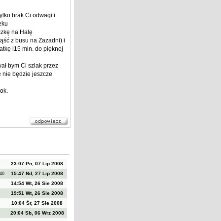
ylko brak Ci odwagi i
ęku
czkę na Halę
ść z busu na Zazadni) i
tkę i15 min. do pięknej
ał bym Ci szlak przez
e nie będzie jeszcze
ok.
23:07 Pn, 07 Lip 2008
15:47 Nd, 27 Lip 2008
n40
14:54 Wt, 26 Sie 2008
5
19:51 Wt, 26 Sie 2008
10:04 Śr, 27 Sie 2008
5
20:04 Sb, 06 Wrz 2008