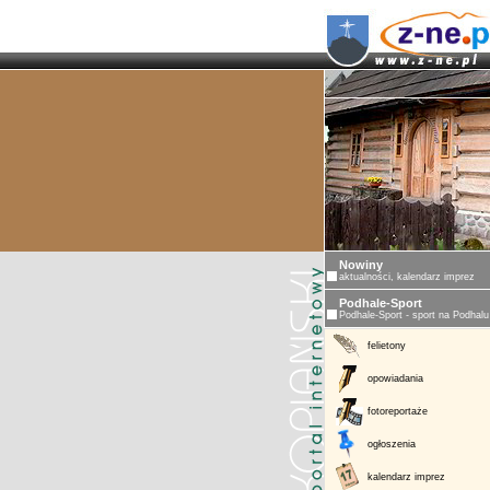
Nowiny
aktualności, kalendarz imprez
Podhale-Sport
Podhale-Sport - sport na Podhalu
felietony
opowiadania
fotoreportaże
ogłoszenia
kalendarz imprez