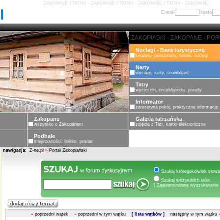
ZAKOPANE I TATRY - ZAKOPANE I TATRY - ZAKOPANE I TATRY - ZAKOPANE
E-mail
Hasło
ZAKOPANE - PORTAL ZAKOPIASK
Noclegi - Baza turystyczna
kwatery, pensjonaty, hotele, noclegi
Narty
wyciągi, narty, snowboard
Tatry
wycieczki, encyklopedia, porady
Informator
zarezerwuj pokój, praktyczne informacje
Zakopane
Galeria tatrzańska
wszystko o Zakopanem
zdjęcia z Tatr, kartki elektroniczne
Podhale
miejscowości, folklor, powiat
nawigacja:
Z-ne.pl
»
Portal Zakopiański
Szukaj któregokolwiek słowa
Szukaj wszystkich słów
[ Zaawansowane wyszukiwanie 
«
poprzedni wątek
«
poprzedni w tym wątku
[ lista wątków ]
następny w tym wątku