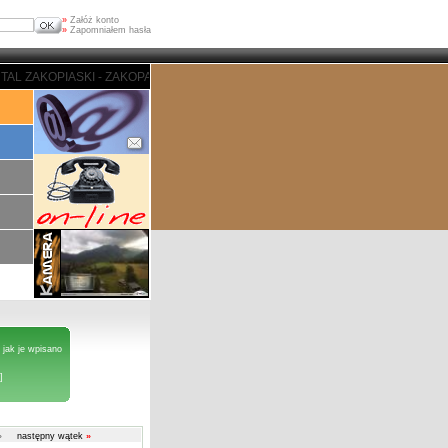
»
Załóż konto
»
Zapomniałem hasła
L ZAKOPIASKI - ZAKOPANE
 jak je wpisano
]
»
następny wątek
»