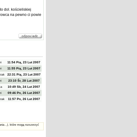
 dol. kościeliskiej
ierowca na pewno ci powie
11:54 Pią, 23 Lut 2007
ri
11:55 Pią, 23 Lut 2007
ri
22:31 Pią, 23 Lut 2007
stak
23:10 Śr, 28 Lut 2007
ri
10:49 Sb, 24 Lut 2007
ka
09:46 Pn, 26 Lut 2007
ri
11:57 Pn, 26 Lut 2007
stak
nia...)
, które mogą rozszerzyć