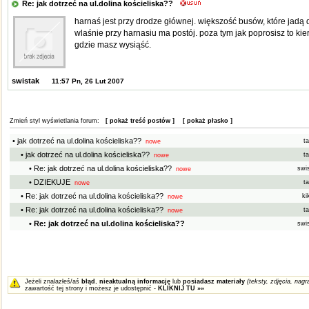
Re: jak dotrzeć na ul.dolina kościeliska??
harnaś jest przy drodze głównej. większość busów, które jadą do
wlaśnie przy harnasiu ma postój. poza tym jak poprosisz to k
gdzie masz wysiąść.
swistak
11:57 Pn, 26 Lut 2007
Zmień styl wyświetlania forum:
[ pokaż treść postów ]
[ pokaż płasko ]
• jak dotrzeć na ul.dolina kościeliska??
ta
nowe
• jak dotrzeć na ul.dolina kościeliska??
ta
nowe
• Re: jak dotrzeć na ul.dolina kościeliska??
swi
nowe
• DZIEKUJE
ta
nowe
• Re: jak dotrzeć na ul.dolina kościeliska??
ki
nowe
• Re: jak dotrzeć na ul.dolina kościeliska??
ta
nowe
• Re: jak dotrzeć na ul.dolina kościeliska??
swi
Jeżeli znalazłeś/aś
błąd
,
nieaktualną informację
lub
posiadasz materiały
(teksty, zdjęcia, nagra
zawartość tej strony i możesz je udostępnić -
KLIKNIJ TU »»