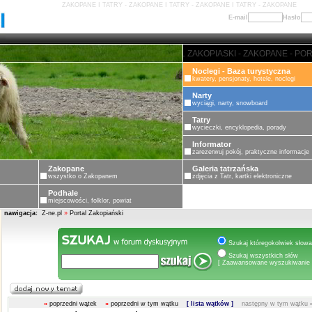
ZAKOPANE I TATRY - ZAKOPANE I TATRY - ZAKOPANE I TATRY - ZAKOPANE
E-mail
Hasło
PORTAL ZAKOPIASKI - ZAKOPANE - PORTAL ZAKOPIASKI - ZAKOPANE - PORTA
Noclegi - Baza turystyczna
kwatery, pensjonaty, hotele, noclegi
Narty
wyciągi, narty, snowboard
Tatry
wycieczki, encyklopedia, porady
Informator
zarezerwuj pokój, praktyczne informacje
Zakopane
Galeria tatrzańska
wszystko o Zakopanem
zdjęcia z Tatr, kartki elektroniczne
Podhale
miejscowości, folklor, powiat
nawigacja:
Z-ne.pl
»
Portal Zakopiański
Szukaj któregokolwiek słowa
Szukaj wszystkich słów
[ Zaawansowane wyszukiwanie 
«
poprzedni wątek
«
poprzedni w tym wątku
[ lista wątków ]
następny w tym wątku