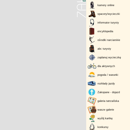
kamery online
spacery/wycieczki
informator turysty
encyklopedia
ośrodki narciarskie
abc turysty
zaplanuj wycieczkę
dla aktywnych
pogoda / warunki
rozkłady jazdy
Zakopane - dojazd
galeria tatrzańska
wasze galerie
wyślij kartkę
konkursy