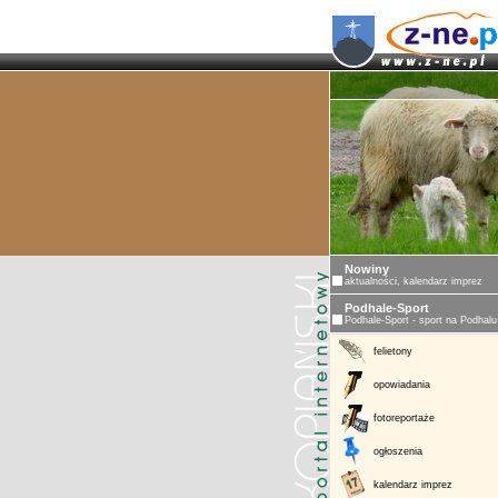
ZAKOPANE - 
Nowiny
aktualności, kalendarz imprez
Podhale-Sport
Podhale-Sport - sport na Podhalu
felietony
opowiadania
fotoreportaże
ogłoszenia
kalendarz imprez