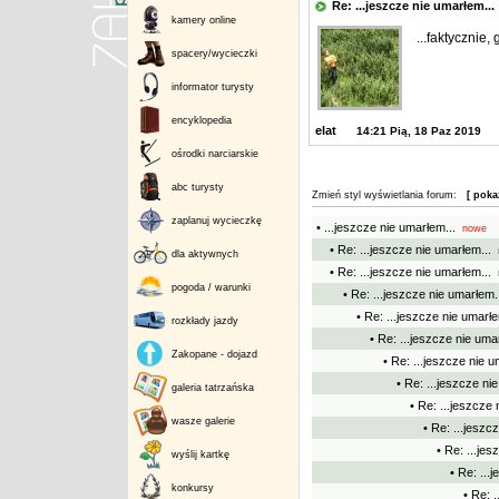
Re: ...jeszcze nie umarłem..
kamery online
...faktycznie,
spacery/wycieczki
informator turysty
encyklopedia
elat
14:21 Pią, 18 Paz 2019
ośrodki narciarskie
abc turysty
Zmień styl wyświetlania forum:
[ poka
zaplanuj wycieczkę
• ...jeszcze nie umarłem...
nowe
• Re: ...jeszcze nie umarłem...
n
dla aktywnych
• Re: ...jeszcze nie umarłem...
n
pogoda / warunki
• Re: ...jeszcze nie umarłem..
• Re: ...jeszcze nie umarłe
rozkłady jazdy
• Re: ...jeszcze nie uma
Zakopane - dojazd
• Re: ...jeszcze nie u
• Re: ...jeszcze ni
galeria tatrzańska
• Re: ...jeszcze 
wasze galerie
• Re: ...jeszc
• Re: ...jes
wyślij kartkę
• Re: ...
konkursy
• Re: 