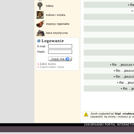
• Re
folklor
•
kultura i sztuka
imprezy regionalne
baza turystyczna
E-mail
Hasło
»
Załóż konto
• Re: ...jeszcze 
»
Zapomniałem hasła
• Re: ...jeszc
• Re: ...jeszc
• Re: ...jes
• Re: ...
Jeżeli znalazłeś/aś
błąd
,
nieaktua
zawartość tej strony i możesz je u
ZAKOPIAŃSKI PORTAL INTERNET