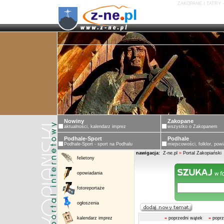
ZAKOPANE I TATRY 
Nowiny
Zakopane
aktualności, kalendarz imprez
wszystko o Zakopanem
Podhale-Sport
Podhale
Podhale-Sport - sport na Podhalu
miejscowości, folklor, powi
nawigacja:
Z-ne.pl
»
Portal Zakopiański
felietony
opowiadania
fotoreportaże
ogłoszenia
kalendarz imprez
«
poprzedni wątek
«
poprz