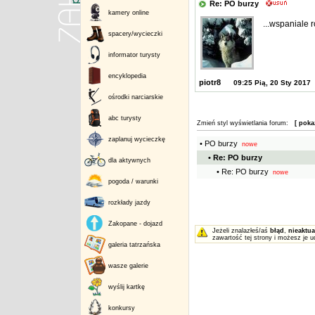
Re: PO burzy
kamery online
...wspaniale 
spacery/wycieczki
informator turysty
encyklopedia
piotr8
09:25 Pią, 20 Sty 2017
ośrodki narciarskie
abc turysty
Zmień styl wyświetlania forum:
[ poka
zaplanuj wycieczkę
• PO burzy
nowe
• Re: PO burzy
dla aktywnych
• Re: PO burzy
nowe
pogoda / warunki
rozkłady jazdy
Zakopane - dojazd
Jeżeli znalazłeś/aś
błąd
,
nieaktua
zawartość tej strony i możesz je u
galeria tatrzańska
wasze galerie
wyślij kartkę
konkursy