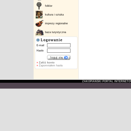
folklor
kultura i sztuka
imprezy regionalne
baza turystyczna
E-mail
Hasło
»
Załóż konto
»
Zapomniałem hasła
ZAKOPIAŃSKI PORTAL INTERNET