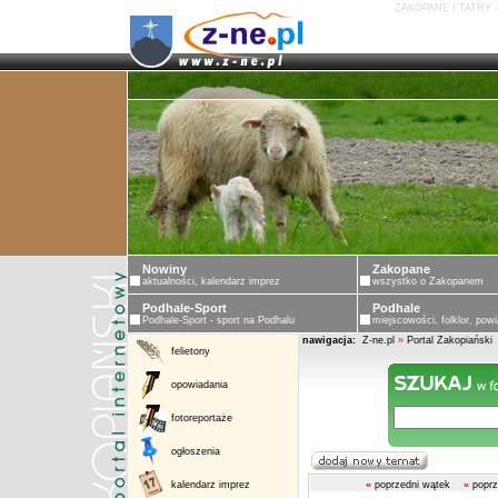
ZAKOPANE I TATRY 
Nowiny
Zakopane
aktualności, kalendarz imprez
wszystko o Zakopanem
Podhale-Sport
Podhale
Podhale-Sport - sport na Podhalu
miejscowości, folklor, powi
nawigacja:
Z-ne.pl
»
Portal Zakopiański
felietony
opowiadania
fotoreportaże
ogłoszenia
kalendarz imprez
«
poprzedni wątek
«
poprz