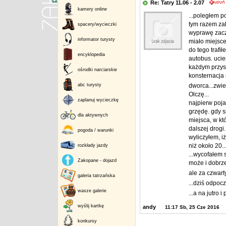
Re: Tatry 11.06 - 2.07
kamery online
...poległem po
tym razem zab
spacery/wycieczki
wyprawę zaczą
informator turysty
miało miejsce
do tego trafi
encyklopedia
autobus. ucie
każdym przyst
ośrodki narciarskie
konsternacja n
abc turysty
dworca...zwie
Olczę...
zaplanuj wycieczkę
najpierw poja
grzędę. gdy s
dla aktywnych
miejsca, w kt
dalszej drogi
pogoda / warunki
wyliczyłem, i
niż około 20..
rozkłady jazdy
...wycofałem s
Zakopane - dojazd
może i dobrze
ale za czwart
galeria tatrzańska
...dziś odpocz
wasze galerie
...a na jutro 
wyślij kartkę
andy
11:17 Sb, 25 Cze 2016
konkursy