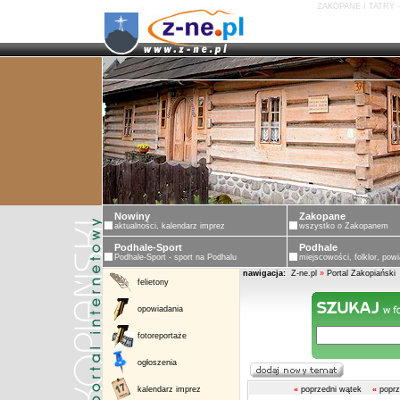
ZAKOPANE I TATRY 
Nowiny
Zakopane
aktualności, kalendarz imprez
wszystko o Zakopanem
Podhale-Sport
Podhale
Podhale-Sport - sport na Podhalu
miejscowości, folklor, powi
nawigacja:
Z-ne.pl
»
Portal Zakopiański
felietony
opowiadania
fotoreportaże
ogłoszenia
kalendarz imprez
«
poprzedni wątek
«
poprz