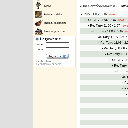
folklor
Zmień styl wyświetlania forum:
[ poka
• Tatry 11.06 - 2.07
kultura i sztuka
nowe
• Re: Tatry 11.06 - 2.07
nowe
imprezy regionalne
• Re: Tatry 11.06 - 2.07
nowe
• Re: Tatry 11.06 - 2.07
baza turystyczna
no
• Re: Tatry 11.06 - 2.07
• Re: Tatry 11.06 - 2.
E-mail
• Re: Tatry 11.06 -
Hasło
• Re: Tatry 11.06
• Re: Tatry 11
»
Załóż konto
»
Zapomniałem hasła
• Re: Tatry 
• Re: Tat
• Re: 
• Re
• Re
•