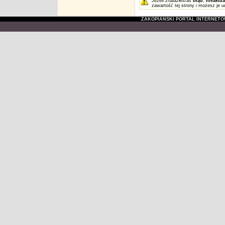
Jeżeli znalazłeś/aś
błąd
,
nieaktua
zawartość tej strony i możesz je u
ZAKOPIAŃSKI PORTAL INTERNET