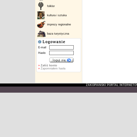
folklor
kultura i sztuka
imprezy regionalne
baza turystyczna
E-mail
Hasło
»
Załóż konto
»
Zapomniałem hasła
ZAKOPIAŃSKI PORTAL INTERNET