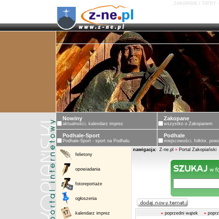
ZAKOPANE I TATRY 
Nowiny
Zakopane
aktualności, kalendarz imprez
wszystko o Zakopanem
Podhale-Sport
Podhale
Podhale-Sport - sport na Podhalu
miejscowości, folklor, powi
nawigacja:
Z-ne.pl
»
Portal Zakopiański
felietony
opowiadania
fotoreportaże
ogłoszenia
kalendarz imprez
«
poprzedni wątek
«
poprz