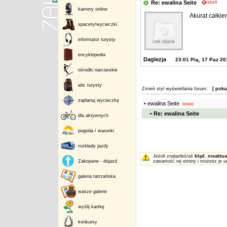
Re: ewalina Seite
kamery online
Akurat całkiem
spacery/wycieczki
informator turysty
encyklopedia
Daglezja
23:01 Pią, 17 Paz 20
ośrodki narciarskie
abc turysty
Zmień styl wyświetlania forum:
[ poka
zaplanuj wycieczkę
• ewalina Seite
nowe
• Re: ewalina Seite
dla aktywnych
pogoda / warunki
rozkłady jazdy
Jeżeli znalazłeś/aś
błąd
,
nieaktua
Zakopane - dojazd
zawartość tej strony i możesz je u
galeria tatrzańska
wasze galerie
wyślij kartkę
konkursy