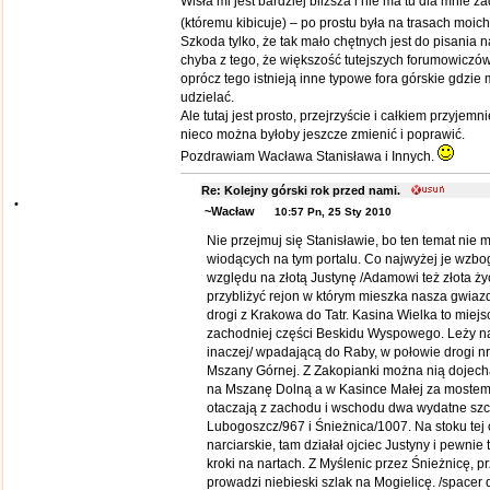
Wisła mi jest bardziej bliższa i nie ma tu dla mnie ż
(któremu kibicuje) – po prostu była na trasach moi
Szkoda tylko, że tak mało chętnych jest do pisania n
chyba z tego, że większość tutejszych forumowiczów 
oprócz tego istnieją inne typowe fora górskie gdzie
udzielać.
Ale tutaj jest prosto, przejrzyście i całkiem przyjemn
nieco można byłoby jeszcze zmienić i poprawić.
Pozdrawiam Wacława Stanisława i Innych.
Re: Kolejny górski rok przed nami.
•
~Wacław
10:57 Pn, 25 Sty 2010
Nie przejmuj się Stanisławie, bo ten temat nie 
wiodących na tym portalu. Co najwyżej je wzbog
względu na złotą Justynę /Adamowi też złota ży
przybliżyć rejon w którym mieszka nasza gwiazd
drogi z Krakowa do Tatr. Kasina Wielka to miejs
zachodniej części Beskidu Wyspowego. Leży na
inaczej/ wpadającą do Raby, w połowie drogi n
Mszany Górnej. Z Zakopianki można nią dojech
na Mszanę Dolną a w Kasince Małej za mostem
otaczają z zachodu i wschodu dwa wydatne szc
Lubogoszcz/967 i Śnieżnica/1007. Na stoku tej o
narciarskie, tam działał ojciec Justyny i pewnie
kroki na nartach. Z Myślenic przez Śnieżnicę, pr
prowadzi niebieski szlak na Mogielicę. /spacer