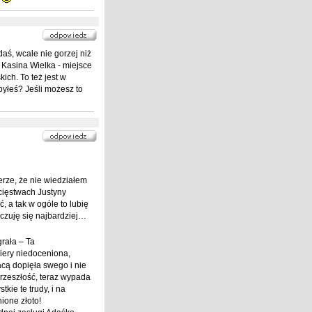
.
ś, wcale nie gorzej niż
 Kasina Wielka - miejsce
ich. To też jest w
yłeś? Jeśli możesz to
erze, że nie wiedziałem
cięstwach Justyny
, a tak w ogóle to lubię
 czuję się najbardziej…
rała – Ta
iery niedoceniona,
cą dopięła swego i nie
rzeszłość, teraz wypada
kie te trudy, i na
ione złoto!