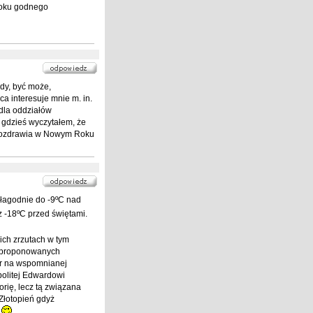
roku godnego
dy, być może,
ca interesuje mnie m. in.
 dla oddziałów
o gdzieś wyczytałem, że
! Pozdrawia w Nowym Roku
 łagodnie do -9ºC nad
 -18ºC przed świętami.
ich zrzutach w tym
ch proponowanych
8r na wspomnianej
olitej Edwardowi
ię, lecz tą związana
 Złotopień gdyż