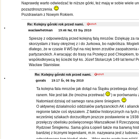
Naprawdę warto odwiedzać te niższe górki, też mają w sobie wiele u
pozazdroszczenia.
Pozdrawiam z Nowym Rokiem.
Re: Kolejny górski rok przed nami.
•
waclawhetman
19:46 Nd, 03 Sty 2010
Spieszę z odpowiedzią przed kolejną falą mrozów. Dziękuję za ra
skorzystam z trasy okrężnej z i do Jurkowa, bo najkrótsza. Mogieli
dlatego, że w czasie II WŚ był na niej teren zrzutów zaopatrzenia
partyzanckich. A wracając do trasy na Przełęcz pod Chłopkiem, t
współodkrywcą tej ścieżki był ks. Józef Stolarczyk 149 lat temu
Wacław Stanisław.
Re: Kolejny górski rok przed nami.
•
gorals
19:17 Śr, 06 Sty 2010
Ta kolejna fala mrozów jak dotąd na Śląsku przebiega dosyć
ranem. Nie jest tak źle (można przetrwać
) w porównaniu z
Natomiast dzisiaj od samego rana piere śniegiem.
O aktywnej działalności oddziałów partyzanckich AK i alianck
regionie także coś słyszałem. Z faktów historycznych na ty
wcześniej szlakach dorzuciłbym jeszcze postawienie w 193
przełęczy obelisku poświęconego Marszałkowi II Rzeczyposp
Rydzowi Śmigłemu. Sama góra Łopień także ma barwną histor
bardziej z licznymi legendami, m.in. nazywana jest z ludowa