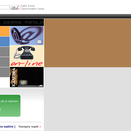
»
Załóż konto
»
Zapomniałem hasła
NE - PORTAL ZAKOPIASKI - ZAKOPANE - PORTAL ZAKOPIASKI - ZAKOPANE
 jak je wpisano
]
ista wątków ]
Następny wątek
»