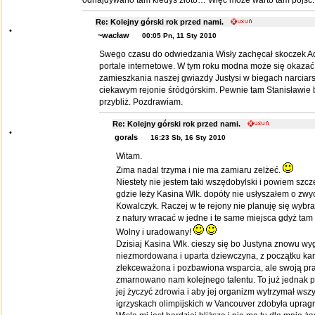
odnajdywano tam kiedyś złoto… Więc może warto tam pójść
Re: Kolejny górski rok przed nami.
•
~wacław
00:05 Pn, 11 Sty 2010
Swego czasu do odwiedzania Wisły zachęcał skoczek Ada
portale internetowe. W tym roku modna może się okazać
zamieszkania naszej gwiazdy Justysi w biegach narciarsk
ciekawym rejonie śródgórskim. Pewnie tam Stanisławie b
przybliż. Pozdrawiam.
Re: Kolejny górski rok przed nami.
•
gorals
16:23 Sb, 16 Sty 2010
Witam.
Zima nadal trzyma i nie ma zamiaru zelżeć.
Niestety nie jestem taki wszędobylski i powiem szcz
gdzie leży Kasina Wlk. dopóty nie usłyszałem o zwy
Kowalczyk. Raczej w te rejony nie planuję się wybrać
z natury wracać w jedne i te same miejsca gdyż tam
Wolny i uradowany!
Dzisiaj Kasina Wlk. cieszy się bo Justyna znowu wyg
niezmordowana i uparta dziewczyna, z początku kar
zlekceważona i pozbawiona wsparcia, ale swoją pra
zmarnowano nam kolejnego talentu. To już jednak p
jej życzyć zdrowia i aby jej organizm wytrzymał wszyst
igrzyskach olimpijskich w Vancouver zdobyła upragn