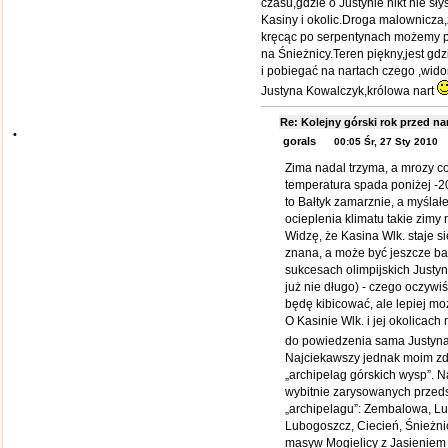
czasu,gdzie o Justynie nikt nie s
Kasiny i okolic.Droga malownicza
kręcąc po serpentynach możemy po
na Śnieżnicy.Teren piękny,jest gd
i pobiegać na nartach czego ,wid
Justyna Kowalczyk,królowa nart
Re: Kolejny górski rok przed 
•
gorals
00:05 Śr, 27 Sty 2010
Zima nadal trzyma, a mrozy co
temperatura spada poniżej -20
to Bałtyk zamarznie, a myślał
ocieplenia klimatu takie zimy
Widzę, że Kasina Wlk. staje si
znana, a może być jeszcze ba
sukcesach olimpijskich Justy
już nie długo) - czego oczywiś
będę kibicować, ale lepiej m
O Kasinie Wlk. i jej okolicac
do powiedzenia sama Justy
Najciekawszy jednak moim zd
„archipelag górskich wysp”. N
wybitnie zarysowanych przeds
„archipelagu”: Zembalowa, Lu
Lubogoszcz, Ciecień, Śnieżnic
masyw Mogielicy z Jasieniem 