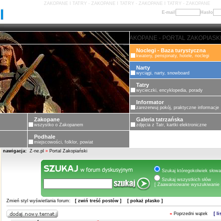
ZAKOPANE I TATRY - ZAKOPANE I TATRY - ZAKOPANE I TATRY - ZAKOPANE
E-mail
Hasło
ZAKOPANE - PORTAL ZAKOPIASKI - ZAKOPA
Noclegi - Baza turystyczna
kwatery, pensjonaty, hotele, noclegi
Narty
wyciągi, narty, snowboard
Tatry
wycieczki, encyklopedia, porady
Informator
zarezerwuj pokój, praktyczne informacje
Zakopane
Galeria tatrzańska
wszystko o Zakopanem
zdjęcia z Tatr, kartki elektroniczne
Podhale
miejscowości, folklor, powiat
nawigacja:
Z-ne.pl
»
Portal Zakopiański
Szukaj któregokolwiek słowa
Szukaj wszystkich słów
[ Zaawansowane wyszukiwanie 
Zmień styl wyświetlania forum:
[ zwiń treść postów ]
[ pokaż płasko ]
«
Poprzedni wątek
[ l