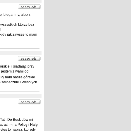
j bieganiny, albo z
szystkich którzy bez
!
skidy jak zawsze to mam
skiej i siadając przy
k jestem z wami od
liły nam nasze górskie
 serdecznie i Wesołych
Tatr. Do Beskidów mi
atrach - na Policę i Halę
yłeś to napisz, którędy