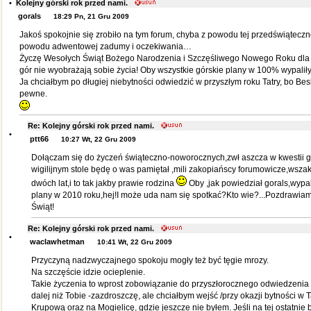
•
Kolejny górski rok przed nami.
gorals
18:29 Pn, 21 Gru 2009
Jakoś spokojnie się zrobiło na tym forum, chyba z powodu tej przedświąteczne
powodu adwentowej zadumy i oczekiwania…
Życzę Wesołych Świąt Bożego Narodzenia i Szczęśliwego Nowego Roku dla w
gór nie wyobrażają sobie życia! Oby wszystkie górskie plany w 100% wypaliły
Ja chciałbym po długiej niebytności odwiedzić w przyszłym roku Tatry, bo Be
pewne.
Re: Kolejny górski rok przed nami.
•
ptt66
10:27 Wt, 22 Gru 2009
Dołączam się do życzeń świąteczno-noworocznych,zwł aszcza w kwestii gór
wigilijnym stole będę o was pamiętał ,mili zakopiańscy forumowicze,wsza
dwóch lat,i to tak jakby prawie rodzina
Oby ,jak powiedział gorals,wypa
plany w 2010 roku,hej!I może uda nam się spotkać?Kto wie?...Pozdrawiam
Świąt!
Re: Kolejny górski rok przed nami.
•
waclawhetman
10:41 Wt, 22 Gru 2009
Przyczyną nadzwyczajnego spokoju mogły też być tęgie mrozy.
Na szczęście idzie ocieplenie.
Takie życzenia to wprost zobowiązanie do przyszłorocznego odwiedzenia 
dalej niż Tobie -zazdroszczę, ale chciałbym wejść /przy okazji bytności w T
Krupową oraz na Mogielicę, gdzie jeszcze nie byłem. Jeśli na tej ostatnie b