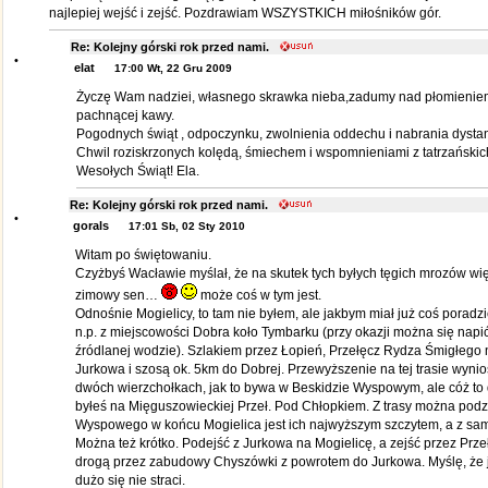
najlepiej wejść i zejść. Pozdrawiam WSZYSTKICH miłośników gór.
Re: Kolejny górski rok przed nami.
•
elat
17:00 Wt, 22 Gru 2009
Życzę Wam nadziei, własnego skrawka nieba,zadumy nad płomieniem ś
pachnącej kawy.
Pogodnych świąt , odpoczynku, zwolnienia oddechu i nabrania dystan
Chwil roziskrzonych kolędą, śmiechem i wspomnieniami z tatrzańskic
Wesołych Świąt! Ela.
Re: Kolejny górski rok przed nami.
•
gorals
17:01 Sb, 02 Sty 2010
Witam po świętowaniu.
Czyżbyś Wacławie myślał, że na skutek tych byłych tęgich mrozów wi
zimowy sen…
może coś w tym jest.
Odnośnie Mogielicy, to tam nie byłem, ale jakbym miał już coś poradzi
n.p. z miejscowości Dobra koło Tymbarku (przy okazji można się nap
źródlanej wodzie). Szlakiem przez Łopień, Przełęcz Rydza Śmigłego n
Jurkowa i szosą ok. 5km do Dobrej. Przewyższenie na tej trasie wyni
dwóch wierzchołkach, jak to bywa w Beskidzie Wyspowym, ale cóż to d
byłeś na Mięguszowieckiej Przeł. Pod Chłopkiem. Z trasy można podz
Wyspowego w końcu Mogielica jest ich najwyższym szczytem, a z sam
Można też krótko. Podejść z Jurkowa na Mogielicę, a zejść przez Prz
drogą przez zabudowy Chyszówki z powrotem do Jurkowa. Myślę, że je
dużo się nie straci.