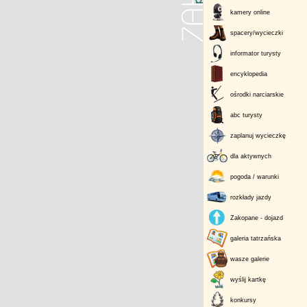
kamery online
spacery/wycieczki
informator turysty
encyklopedia
ośrodki narciarskie
abc turysty
zaplanuj wycieczkę
dla aktywnych
pogoda / warunki
rozkłady jazdy
Zakopane - dojazd
galeria tatrzańska
wasze galerie
wyślij kartkę
konkursy