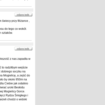
wiecy przy filiżance ,
su do tego co wokół.
h szlaków.
ększość z nas zapadła w
ć to radziłbym wejście
ić dobrego soczku na
a Mogielicę, a zejść do
osło by około 950m na
la Ciebie jak ostatnio
iwiać uroki Beskidu
ej Mogielicy Gorce.
ełęcz Rydza Śmigłego i
żeli chodzi o widoki