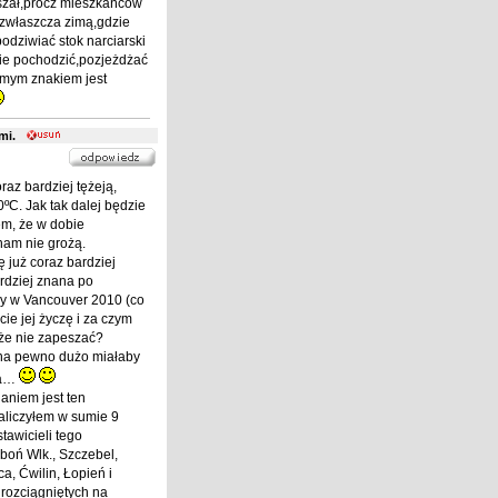
łyszał,prócz mieszkańców
,zwłaszcza zimą,gdzie
dziwiać stok narciarski
zie pochodzić,pozjeżdżać
omym znakiem jest
nami.
raz bardziej tężeją,
ºC. Jak tak dalej będzie
em, że w dobie
 nam nie grożą.
ę już coraz bardziej
rdziej znana po
ny w Vancouver 2010 (co
cie jej życzę i za czym
oże nie zapeszać?
h na pewno dużo miałaby
na…
aniem jest ten
aliczyłem w sumie 9
tawicieli tego
boń Wlk., Szczebel,
a, Ćwilin, Łopień i
rozciągniętych na