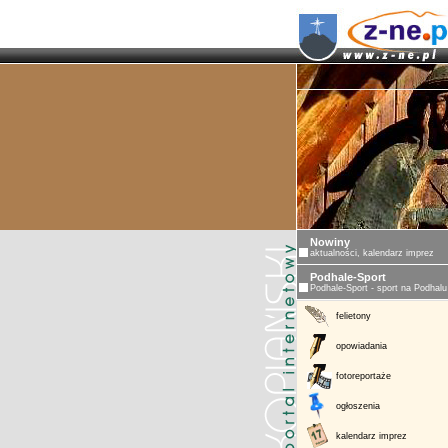
Nowiny
aktualności, kalendarz imprez
Podhale-Sport
Podhale-Sport - sport na Podhalu
felietony
opowiadania
fotoreportaże
ogłoszenia
kalendarz imprez