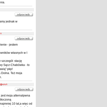
nia.
camy jednak w
enie - jestem
owników własnych w I
 szczegół: stację
owy Sącz-Chabówka - to
rawią" pkp!
 Dolna. Też moja
m.
 jest moja alternatywna
tłoczoną
ajmniej 10 lat,a więc od