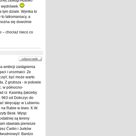
adnej zasługi Adaśko
ch wędrówek.
a tym dziale. Wynika to
to tatromaniacy, a
 można się dowolnie
ie – chociaż nieco co
ma ambicji zastąpienia
aci i urozmaici. Ze
czę!/, być może warto
a. Z grubsza - w połowie
c. w północno-
d rz. Kasinką /jakżeby
r. 963 od Dobczyc do
ać skręcając w Lubieniu
 na Rabie w lewo. K.W.
zyty Besk. Wysp:
statniej są tereny
 tam stawiała pierwsze
zez Ćwilin i Jurków
 dwudniowy!/. Bardzo