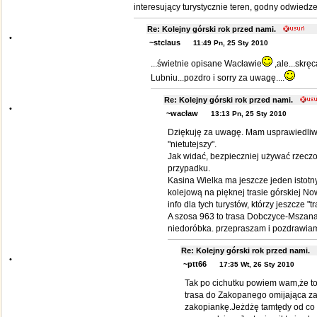
interesujący turystycznie teren, godny odwiedze
Re: Kolejny górski rok przed nami.
•
~stclaus
11:49 Pn, 25 Sty 2010
...świetnie opisane Wacławie
,ale...skrę
Lubniu...pozdro i sorry za uwagę....
Re: Kolejny górski rok przed nami.
•
~wacław
13:13 Pn, 25 Sty 2010
Dziękuję za uwagę. Mam usprawiedliwi
"nietutejszy".
Jak widać, bezpieczniej używać rzecz
przypadku.
Kasina Wielka ma jeszcze jeden istotny
kolejową na pięknej trasie górskiej N
info dla tych turystów, którzy jeszcze "t
A szosa 963 to trasa Dobczyce-Mszana
niedoróbka. przepraszam i pozdrawia
Re: Kolejny górski rok przed nami.
•
~ptt66
17:35 Wt, 26 Sty 2010
Tak po cichutku powiem wam,że to
trasa do Zakopanego omijająca za
zakopiankę.Jeżdżę tamtędy od co n