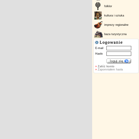
folklor
kultura i sztuka
imprezy regionalne
baza turystyczna
E-mail
Hasło
»
Załóż konto
»
Zapomniałem hasła