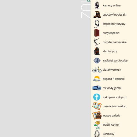
kamery online
spacery/wycieczki
informator turysty
encyklopedia
ośrodki narciarskie
abc turysty
zaplanuj wycieczkę
dla aktywnych
pogoda / warunki
rozkłady jazdy
Zakopane - dojazd
galeria tatrzańska
wasze galerie
wyślij kartkę
konkursy