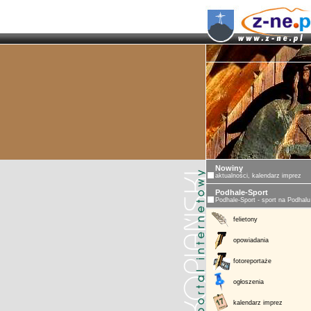
Nowiny
aktualności, kalendarz imprez
Podhale-Sport
Podhale-Sport - sport na Podhalu
felietony
opowiadania
fotoreportaże
ogłoszenia
kalendarz imprez