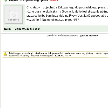
Dojazd do Popradzkiego plesa
Chciałabym dojechać z Zakopanego do popradzkiego plesa, t
różne busy i elektriczka na Słowacji, ale to jest strasznie póź
przez co byłby tłum ludzi (idę na Rysy). Jest jakiś sposób aby 
wcześniej? Najlepiej jeszcze przed 4/5?
Natix
23:31 Wt, 20 Sie 2024
Zmień styl wyświetlania forum:
[ pokaż drzewko ]
Jeżeli znalazłeś/aś
błąd
,
nieaktualną informację
lub
posiadasz materiały
(teksty, zdjęcia, nagra
zawartość tej strony i możesz je udostępnić -
KLIKNIJ TU »»