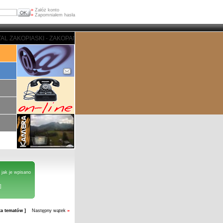
»
Załóż konto
»
Zapomniałem hasła
 - ZAKOPANE - PORTAL ZAKOPIASKI - ZAKOPANE - PORTAL ZAKOPIASKI - ZA
 jak je wpisano
]
sta tematów ]
Następny wątek
»