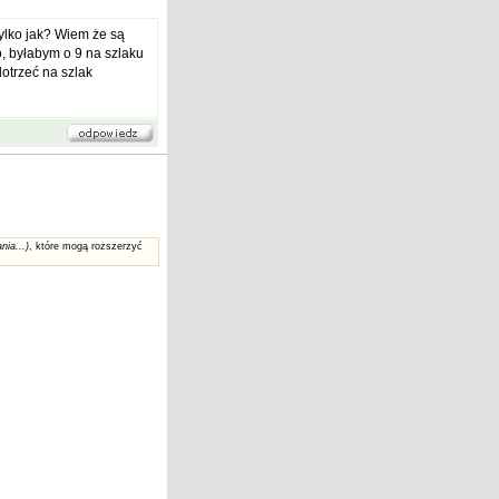
ylko jak? Wiem że są
no, byłabym o 9 na szlaku
dotrzeć na szlak
nia...)
, które mogą rozszerzyć