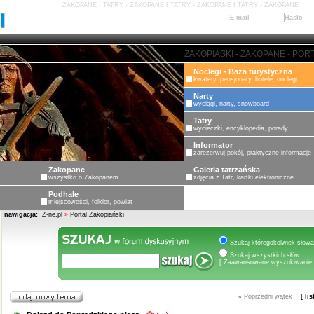
ZAKOPANE I TATRY - ZAKOPANE I TATRY - ZAKOPANE I TATRY - ZAKOPANE
E-mail
Hasło
ZAKOPANE - PORTAL ZAKOPIASKI
Noclegi - Baza turystyczna
kwatery, pensjonaty, hotele, noclegi
Narty
wyciągi, narty, snowboard
Tatry
wycieczki, encyklopedia, porady
Informator
zarezerwuj pokój, praktyczne informacje
Zakopane
Galeria tatrzańska
wszystko o Zakopanem
zdjęcia z Tatr, kartki elektroniczne
Podhale
miejscowości, folklor, powiat
nawigacja:
Z-ne.pl
»
Portal Zakopiański
Szukaj któregokolwiek słowa
Szukaj wszystkich słów
[ Zaawansowane wyszukiwanie 
«
Poprzedni wątek
[ li