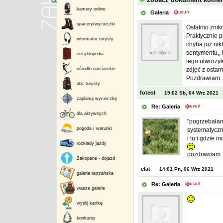
kamery online
Galeria
spacery/wycieczki
Ostatnio znik
Praktycznie po
informator turysty
chyba już nik
sentymentu,, 
encyklopedia
tego utworzył
ośrodki narciarskie
zdjęć z ostar
Pozdrawiam.
abc turysty
foteol
19:02 Sb, 04 Wrz 2021
zaplanuj wycieczkę
Re: Galeria
dla aktywnych
"pogrzebałam
pogoda / warunki
systematyczn
i tu i gdzie in
rozkłady jazdy
pozdrawiam
Zakopane - dojazd
elat
14:01 Pn, 06 Wrz 2021
galeria tatrzańska
Re: Galeria
wasze galerie
wyślij kartkę
konkursy