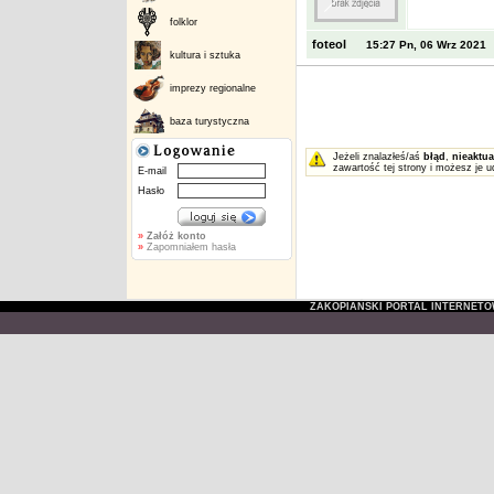
folklor
foteol
15:27 Pn, 06 Wrz 2021
kultura i sztuka
imprezy regionalne
baza turystyczna
Jeżeli znalazłeś/aś
błąd
,
nieaktua
zawartość tej strony i możesz je u
E-mail
Hasło
»
Załóż konto
»
Zapomniałem hasła
ZAKOPIAŃSKI PORTAL INTERNET