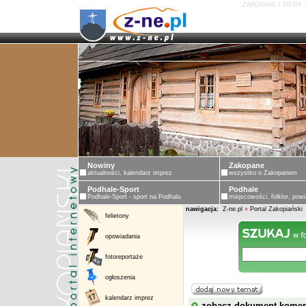
ZAKOPANE I TATRY 
Nowiny
Zakopane
aktualności, kalendarz imprez
wszystko o Zakopanem
Podhale-Sport
Podhale
Podhale-Sport - sport na Podhalu
miejscowości, folklor, powi
nawigacja:
Z-ne.pl
»
Portal Zakopiański
felietony
opowiadania
fotoreportaże
ogłoszenia
kalendarz imprez
zobacz dokument kome