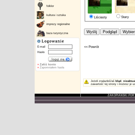
folklor
kultura i sztuka
Stary
Liściasty
imprezy regionalne
baza turystyczna
<< Powrót
E-mail
Hasło
»
Załóż konto
»
Zapomniałem hasła
Jeżeli znalazłeś/aś
błąd
,
nieaktua
zawartość tej strony i możesz je u
ZAKOPIAŃSKI POR