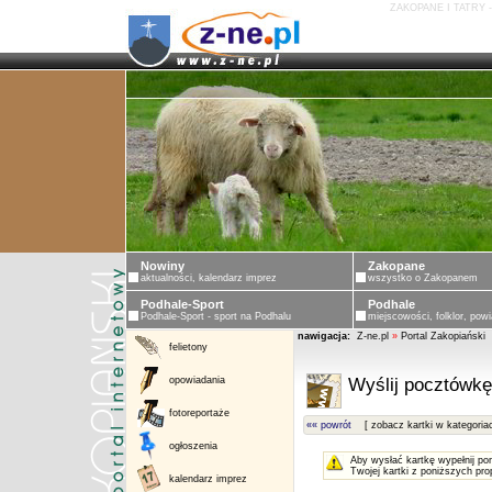
ZAKOPANE I TATRY 
Nowiny
Zakopane
aktualności, kalendarz imprez
wszystko o Zakopanem
Podhale-Sport
Podhale
Podhale-Sport - sport na Podhalu
miejscowości, folklor, powi
nawigacja:
Z-ne.pl
»
Portal Zakopiański
felietony
opowiadania
Wyślij pocztówkę
fotoreportaże
«« powrót
[ zobacz kartki w kategoria
ogłoszenia
Aby wysłać kartkę wypełnij po
Twojej kartki z poniższych pro
kalendarz imprez