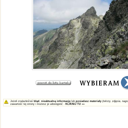
Jeżeli znalazłeś/aś
błąd
,
nieaktualną informację
lub
posiadasz materiały
(teksty, zdjęcia, nagra
zawartość tej strony i możesz je udostępnić -
KLIKNIJ TU »»