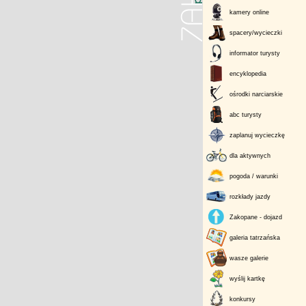
kamery online
spacery/wycieczki
informator turysty
encyklopedia
ośrodki narciarskie
abc turysty
zaplanuj wycieczkę
dla aktywnych
pogoda / warunki
rozkłady jazdy
Zakopane - dojazd
galeria tatrzańska
wasze galerie
wyślij kartkę
konkursy