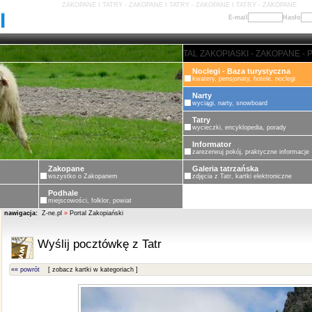
ZAKOPANE I TATRY - ZAKOPANE I TATRY - ZAKOPANE I TATRY - ZAKOPANE
E-mail
Hasło
- PORTAL ZAKOPIASKI - ZAKOPANE - PORTAL ZAKOPIASKI - ZAKOPANE - POR
Noclegi - Baza turystyczna
kwatery, pensjonaty, hotele, noclegi
Narty
wyciągi, narty, snowboard
Tatry
wycieczki, encyklopedia, porady
Informator
zarezerwuj pokój, praktyczne informacje
Zakopane
Galeria tatrzańska
wszystko o Zakopanem
zdjęcia z Tatr, kartki elektroniczne
Podhale
miejscowości, folklor, powiat
nawigacja:
Z-ne.pl
»
Portal Zakopiański
Wyślij pocztówkę z Tatr
«« powrót
[ zobacz kartki w kategoriach ]