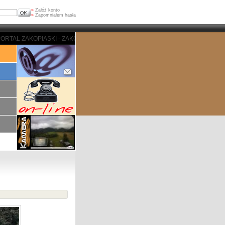
»
Załóż konto
»
Zapomniałem hasła
TAL ZAKOPIASKI - ZAKOPANE