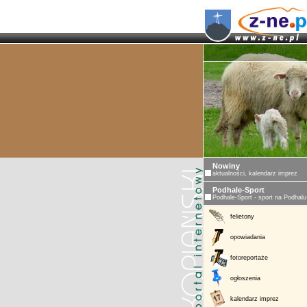
ZAKOPANE 
Nowiny
aktualności, kalendarz imprez
Podhale-Sport
Podhale-Sport - sport na Podhalu
felietony
opowiadania
fotoreportaże
ogłoszenia
kalendarz imprez