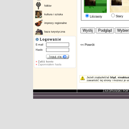
folklor
kultura i sztuka
Stary
Liściasty
imprezy regionalne
baza turystyczna
<< Powrót
E-mail
Hasło
»
Załóż konto
»
Zapomniałem hasła
Jeżeli znalazłeś/aś
błąd
,
nieaktua
zawartość tej strony i możesz je u
ZAKOPIAŃSKI POR