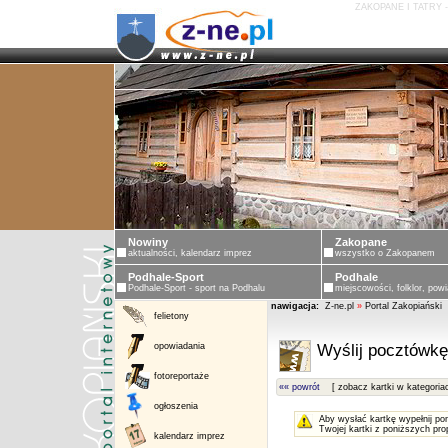
ZAKOPANE I TATRY 
ZAKOPANE - PORT
Nowiny
Zakopane
aktualności, kalendarz imprez
wszystko o Zakopanem
Podhale-Sport
Podhale
Podhale-Sport - sport na Podhalu
miejscowości, folklor, powi
nawigacja:
Z-ne.pl
»
Portal Zakopiański
felietony
opowiadania
Wyślij pocztówkę
fotoreportaże
«« powrót
[ zobacz kartki w kategoria
ogłoszenia
Aby wysłać kartkę wypełnij po
Twojej kartki z poniższych pro
kalendarz imprez