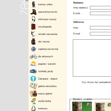
Nadawca
kamery online
Imię nadawcy:
spacery/wycieczki
E-mail :
informator turysty
Odbiorca
encyklopedia
Imię:
E-mail:
ośrodki narciarskie
abc turysty
zaplanuj wycieczkę
dla aktywnych
pogoda / warunki
rozkłady jazdy
Zakopane - dojazd
Czy chcesz być powiadomio
galeria tatrzańska
wasze galerie
Wybierz szablon
wyślij kartkę
konkursy