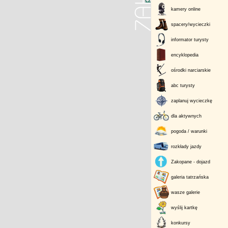
kamery online
spacery/wycieczki
informator turysty
encyklopedia
ośrodki narciarskie
abc turysty
zaplanuj wycieczkę
dla aktywnych
pogoda / warunki
rozkłady jazdy
Zakopane - dojazd
galeria tatrzańska
wasze galerie
wyślij kartkę
konkursy