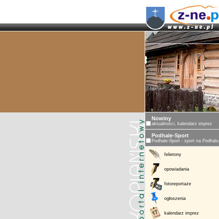
Nowiny
aktualności, kalendarz imprez
Podhale-Sport
Podhale-Sport - sport na Podhalu
felietony
opowiadania
fotoreportaże
ogłoszenia
kalendarz imprez