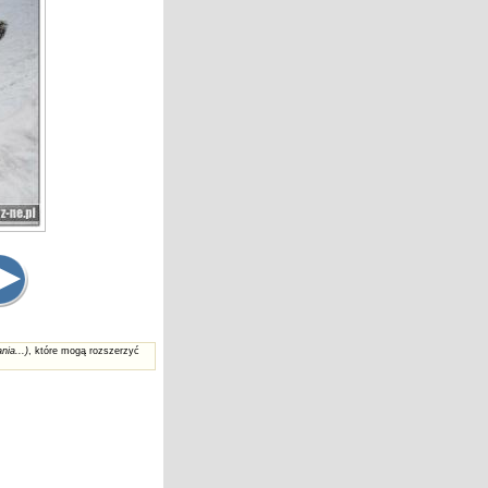
nia...)
, które mogą rozszerzyć