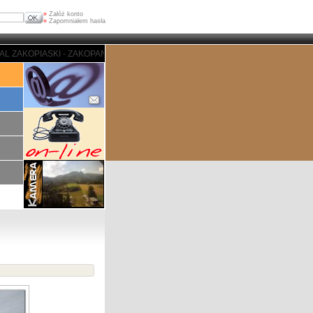
»
Załóż konto
»
Zapomniałem hasła
 - ZAKOPANE - PORTAL ZAKOPIASKI - ZAKOPANE - PORTAL ZAKOPIASKI - ZA