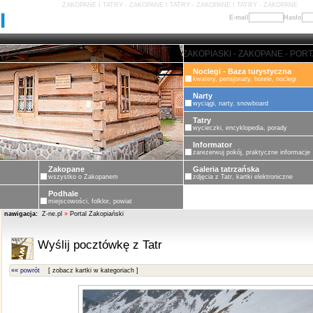
ZAKOPANE I TATRY - ZAKOPANE I TATRY - ZAKOPANE I TATRY - ZAKOPANE
E-mail
Hasło
ZAKOPANE - PORTAL ZAKOPIASKI
Noclegi - Baza turystyczna
kwatery, pensjonaty, hotele, noclegi
Narty
wyciągi, narty, snowboard
Tatry
wycieczki, encyklopedia, porady
Informator
zarezerwuj pokój, praktyczne informacje
Zakopane
Galeria tatrzańska
wszystko o Zakopanem
zdjęcia z Tatr, kartki elektroniczne
Podhale
miejscowości, folklor, powiat
nawigacja:
Z-ne.pl
»
Portal Zakopiański
Wyślij pocztówkę z Tatr
«« powrót
[ zobacz kartki w kategoriach ]