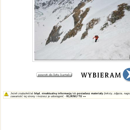
Jeżeli znalazłeś/aś
błąd
,
nieaktualną informację
lub
posiadasz materiały
(teksty, zdjęcia, nagra
zawartość tej strony i możesz je udostępnić -
KLIKNIJ TU »»