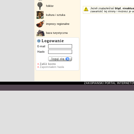
folklor
Jeżeli znalazłeś/aś
błąd
,
nieaktua
zawartość tej strony i możesz je u
kultura i sztuka
imprezy regionalne
baza turystyczna
E-mail
Hasło
»
Załóż konto
»
Zapomniałem hasła
ZAKOPIAŃSKI PORTAL INTERNET