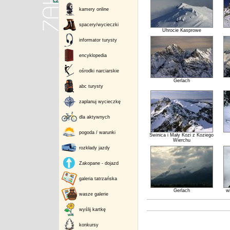
kamery online
spacery/wycieczki
Uhrocie Kasprowe
informator turysty
encyklopedia
ośrodki narciarskie
Gerlach
abc turysty
zaplanuj wycieczkę
dla aktywnych
pogoda / warunki
Świnica i Mały Kozi z Koziego
Wierchu
rozkłady jazdy
Zakopane - dojazd
galeria tatrzańska
Gerlach
w
wasze galerie
wyślij kartkę
konkursy