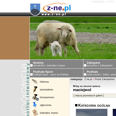
ZAKOPANE I TATRY 
Nowiny
Zakopane
aktualności, kalendarz imprez
wszystko o Zakopanem
Podhale-Sport
Podhale
Podhale-Sport - sport na Podhalu
miejscowości, folklor, powi
nawigacja:
Z-ne.pl
»
Portal Zakopiański
felietony
Witaj na stronie autora:
maciejwol
opowiadania
[ więcej prywatnych galerii ]
fotoreportaże
Kategoria ogólna
ogłoszenia
kalendarz imprez