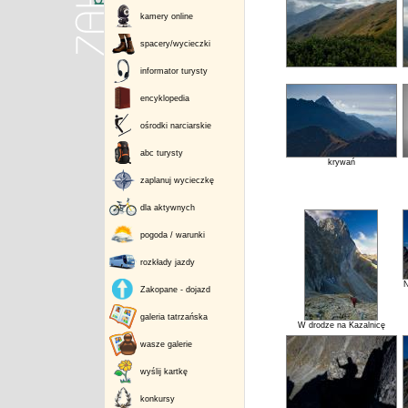
kamery online
spacery/wycieczki
informator turysty
encyklopedia
ośrodki narciarskie
abc turysty
krywań
zaplanuj wycieczkę
dla aktywnych
pogoda / warunki
rozkłady jazdy
N
Zakopane - dojazd
galeria tatrzańska
W drodze na Kazalnicę
wasze galerie
wyślij kartkę
konkursy