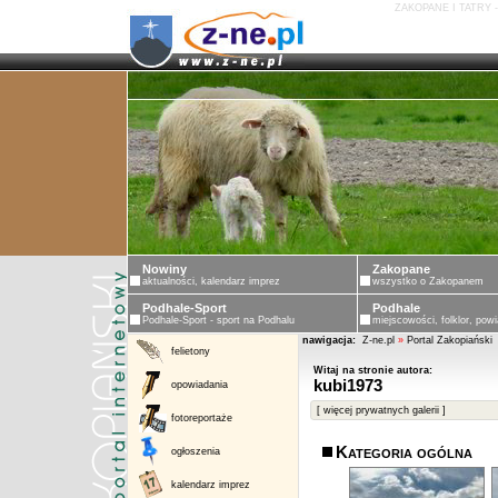
ZAKOPANE I TATRY 
Nowiny
Zakopane
aktualności, kalendarz imprez
wszystko o Zakopanem
Podhale-Sport
Podhale
Podhale-Sport - sport na Podhalu
miejscowości, folklor, powi
nawigacja:
Z-ne.pl
»
Portal Zakopiański
felietony
Witaj na stronie autora:
kubi1973
opowiadania
[ więcej prywatnych galerii ]
fotoreportaże
Kategoria ogólna
ogłoszenia
kalendarz imprez