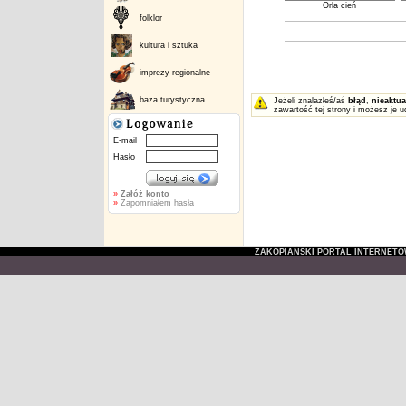
Orla cień
folklor
kultura i sztuka
imprezy regionalne
baza turystyczna
Jeżeli znalazłeś/aś
błąd
,
nieaktua
zawartość tej strony i możesz je u
E-mail
Hasło
»
Załóż konto
»
Zapomniałem hasła
ZAKOPIAŃSKI PORTAL INTERNET