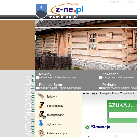
ZAKOPANE I TATRY 
Nowiny
Zakopane
aktualności, kalendarz imprez
wszystko o Zakopanem
Podhale-Sport
Podhale
Podhale-Sport - sport na Podhalu
miejscowości, folklor, powi
nawigacja:
Z-ne.pl
»
Portal Zakopiański
felietony
opowiadania
fotoreportaże
ogłoszenia
Słowacja
kalendarz imprez