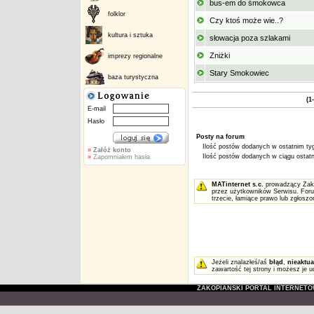
bus-em do śmokowca
folklor
Czy ktoś może wie..?
kultura i sztuka
słowacja poza szlakami
Zniżki
imprezy regionalne
Stary Smokowiec
baza turystyczna
(1
E-mail
Hasło
Posty na forum
Ilość postów dodanych w ostatnim tyg
»
Załóż konto
Ilość postów dodanych w ciągu ostatni
»
Zapomniałem hasła
MATinternet s.c.
prowadzący Zakop
przez użytkowników Serwisu. Foru
trzecie, łamiące prawo lub zgłosz
Jeżeli znalazłeś/aś
błąd
,
nieaktua
zawartość tej strony i możesz je u
ZAKOPIAŃSKI PORTAL INTERNET