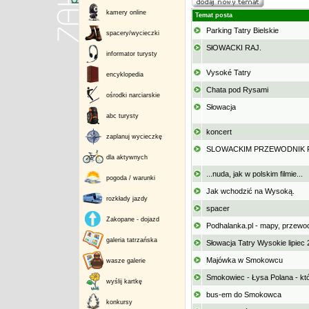
kamery online
Temat posta
Parking Tatry Bielskie
spacery/wycieczki
SłOWACKI RAJ.
informator turysty
Vysoké Tatry
encyklopedia
Chata pod Rysami
ośrodki narciarskie
Słowacja
abc turysty
koncert
zaplanuj wycieczkę
SLOWACKIM PRZEWODNIK 
dla aktywnych
...nuda, jak w polskim filmie...
pogoda / warunki
Jak wchodzić na Wysoką.
rozkłady jazdy
spacer
Zakopane - dojazd
Podhalanka.pl - mapy, przewod
galeria tatrzańska
Słowacja Tatry Wysokie lipiec
Majówka w Smokowcu
wasze galerie
Smokowiec - Łysa Polana - kt
wyślij kartkę
bus-em do Smokowca
konkursy