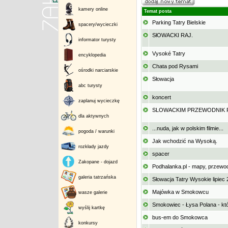
kamery online
Temat posta
Parking Tatry Bielskie
spacery/wycieczki
SłOWACKI RAJ.
informator turysty
Vysoké Tatry
encyklopedia
Chata pod Rysami
ośrodki narciarskie
Słowacja
abc turysty
koncert
zaplanuj wycieczkę
SLOWACKIM PRZEWODNIK 
dla aktywnych
...nuda, jak w polskim filmie...
pogoda / warunki
Jak wchodzić na Wysoką.
rozkłady jazdy
spacer
Zakopane - dojazd
Podhalanka.pl - mapy, przewod
galeria tatrzańska
Słowacja Tatry Wysokie lipiec
Majówka w Smokowcu
wasze galerie
Smokowiec - Łysa Polana - kt
wyślij kartkę
bus-em do Smokowca
konkursy