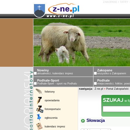
ZAKOPANE I TATRY 
Nowiny
Zakopane
aktualności, kalendarz imprez
wszystko o Zakopanem
Podhale-Sport
Podhale
Podhale-Sport - sport na Podhalu
miejscowości, folklor, powi
nawigacja:
Z-ne.pl
»
Portal Zakopiański
felietony
opowiadania
fotoreportaże
ogłoszenia
Słowacja
kalendarz imprez