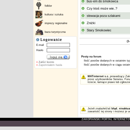
bus-em do śmokowca
folklor
Czy ktoś może wie..?
kultura i sztuka
słowacja poza szlakami
Zniżki
imprezy regionalne
Stary Smokowiec
baza turystyczna
(1
E-mail
Hasło
Posty na forum
Ilość postów dodanych w ostatnim tyg
»
Załóż konto
Ilość postów dodanych w ciągu ostatni
»
Zapomniałem hasła
MATinternet s.c.
prowadzący Zakop
przez użytkowników Serwisu. Foru
trzecie, łamiące prawo lub zgłosz
Jeżeli znalazłeś/aś
błąd
,
nieaktua
zawartość tej strony i możesz je u
ZAKOPIAŃSKI PORTAL INTERNET