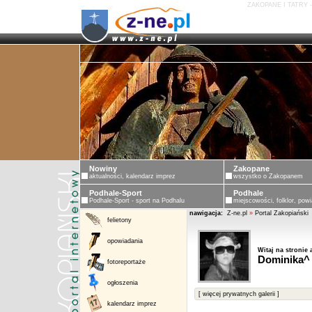
ZAKOPANE I TATRY 
Nowiny
Zakopane
aktualności, kalendarz imprez
wszystko o Zakopanem
Podhale-Sport
Podhale
Podhale-Sport - sport na Podhalu
miejscowości, folklor, powi
nawigacja:
Z-ne.pl
»
Portal Zakopiański
felietony
opowiadania
Witaj na stronie 
Dominika^
fotoreportaże
ogłoszenia
[ więcej prywatnych galerii ]
kalendarz imprez