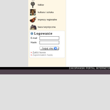
folklor
kultura i sztuka
imprezy regionalne
baza turystyczna
E-mail
Hasło
»
Załóż konto
»
Zapomniałem hasła
ZAKOPIAŃSKI PORTAL INTERNET