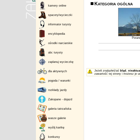
Kategoria ogólna
kamery online
spacery/wycieczki
informator turysty
encyklopedia
Poran
ośrodki narciarskie
abc turysty
zaplanuj wycieczkę
Jeżeli znalazłeś/aś
błąd
,
nieaktua
dla aktywnych
zawartość tej strony i możesz je u
pogoda / warunki
rozkłady jazdy
Zakopane - dojazd
galeria tatrzańska
wasze galerie
wyślij kartkę
konkursy