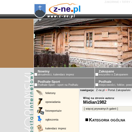
ZAKOPANE I TATRY 
Nowiny
Zakopane
aktualności, kalendarz imprez
wszystko o Zakopanem
Podhale-Sport
Podhale
Podhale-Sport - sport na Podhalu
miejscowości, folklor, powi
nawigacja:
Z-ne.pl
»
Portal Zakopiański
felietony
Witaj na stronie autora:
Midian1982
opowiadania
[ więcej prywatnych galerii ]
fotoreportaże
Kategoria ogólna
ogłoszenia
kalendarz imprez