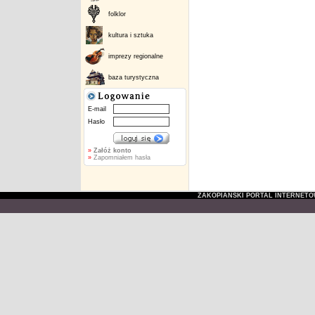
folklor
kultura i sztuka
imprezy regionalne
baza turystyczna
E-mail
Hasło
»
Załóż konto
»
Zapomniałem hasła
ZAKOPIAŃSKI PORTAL INTERNET