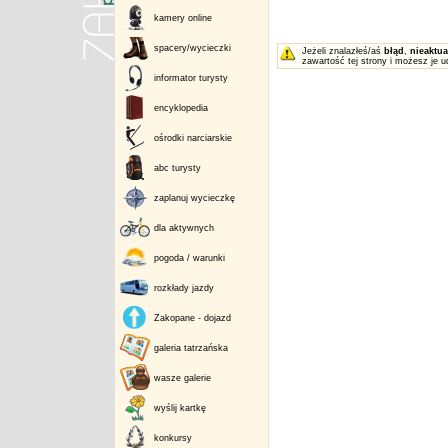
kamery online
spacery/wycieczki
Jeżeli znalazłeś/aś
błąd
,
nieaktua
zawartość tej strony i możesz je u
informator turysty
encyklopedia
ośrodki narciarskie
abc turysty
zaplanuj wycieczkę
dla aktywnych
pogoda / warunki
rozkłady jazdy
Zakopane - dojazd
galeria tatrzańska
wasze galerie
wyślij kartkę
konkursy