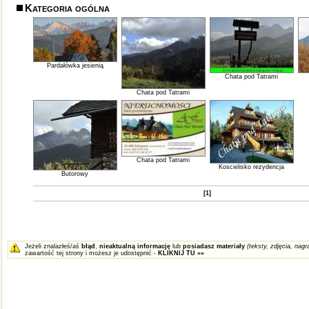
Kategoria ogólna
Pardałówka jesienią
Chata pod Tatrami
Chata pod Tatrami
Chata pod Tatrami
Koscielisko rezydencja
Butorowy
[1]
Jeżeli znalazłeś/aś
błąd
,
nieaktualną informację
lub
posiadasz materiały
(teksty, zdjęcia, nagra
zawartość tej strony i możesz je udostępnić -
KLIKNIJ TU »»