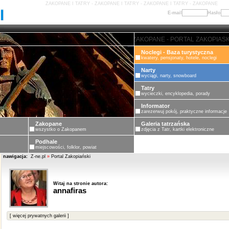
ZAKOPANE I TATRY - ZAKOPANE I TATRY - ZAKOPANE I TATRY - ZAKOPANE
E-mail
Hasło
ZAKOPANE - PORTAL ZAKOPIASKI - 
Noclegi - Baza turystyczna
kwatery, pensjonaty, hotele, noclegi
Narty
wyciągi, narty, snowboard
Tatry
wycieczki, encyklopedia, porady
Informator
zarezerwuj pokój, praktyczne informacje
Zakopane
Galeria tatrzańska
wszystko o Zakopanem
zdjęcia z Tatr, kartki elektroniczne
Podhale
miejscowości, folklor, powiat
nawigacja:
Z-ne.pl
»
Portal Zakopiański
Witaj na stronie autora:
annafiras
[ więcej prywatnych galerii ]