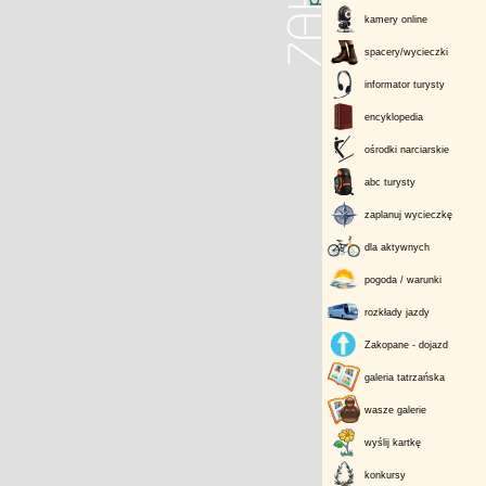
kamery online
spacery/wycieczki
informator turysty
encyklopedia
ośrodki narciarskie
abc turysty
zaplanuj wycieczkę
dla aktywnych
pogoda / warunki
rozkłady jazdy
Zakopane - dojazd
galeria tatrzańska
wasze galerie
wyślij kartkę
konkursy