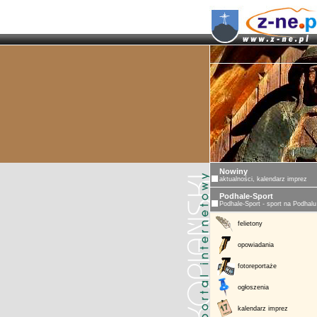
Nowiny
aktualności, kalendarz imprez
Podhale-Sport
Podhale-Sport - sport na Podhalu
felietony
opowiadania
fotoreportaże
ogłoszenia
kalendarz imprez