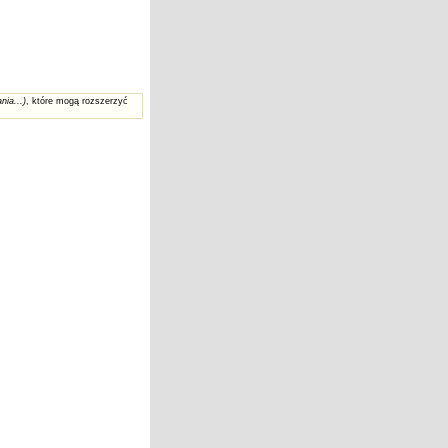
nia...)
, które mogą rozszerzyć