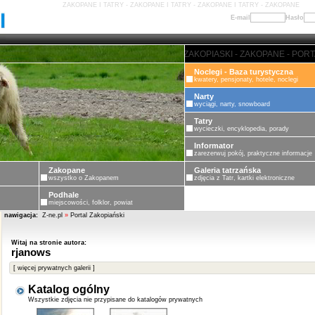
ZAKOPANE I TATRY - ZAKOPANE I TATRY - ZAKOPANE I TATRY - ZAKOPANE
E-mail
Hasło
ZAKOPANE - PORTAL ZAKOPIASKI
Noclegi - Baza turystyczna
kwatery, pensjonaty, hotele, noclegi
Narty
wyciągi, narty, snowboard
Tatry
wycieczki, encyklopedia, porady
Informator
zarezerwuj pokój, praktyczne informacje
Zakopane
Galeria tatrzańska
wszystko o Zakopanem
zdjęcia z Tatr, kartki elektroniczne
Podhale
miejscowości, folklor, powiat
nawigacja:
Z-ne.pl
»
Portal Zakopiański
Witaj na stronie autora:
rjanows
[ więcej prywatnych galerii ]
Katalog ogólny
Wszystkie zdjęcia nie przypisane do katalogów prywatnych