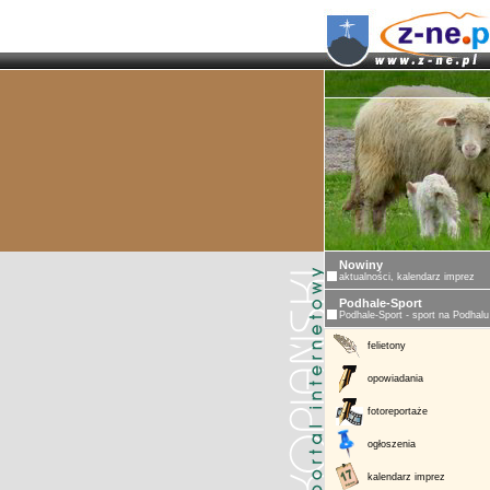
Nowiny
aktualności, kalendarz imprez
Podhale-Sport
Podhale-Sport - sport na Podhalu
felietony
opowiadania
fotoreportaże
ogłoszenia
kalendarz imprez