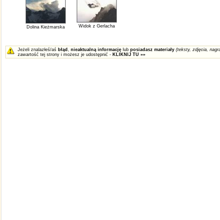
Widok z Gerlacha
Dolina Kieżmarska
Jeżeli znalazłeś/aś
błąd
,
nieaktualną informację
lub
posiadasz materiały
(teksty, zdjęcia, nagra
zawartość tej strony i możesz je udostępnić -
KLIKNIJ TU »»