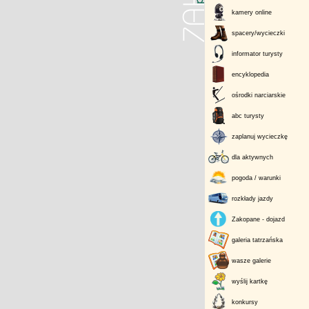
kamery online
spacery/wycieczki
informator turysty
encyklopedia
ośrodki narciarskie
abc turysty
zaplanuj wycieczkę
dla aktywnych
pogoda / warunki
rozkłady jazdy
Zakopane - dojazd
galeria tatrzańska
wasze galerie
wyślij kartkę
konkursy