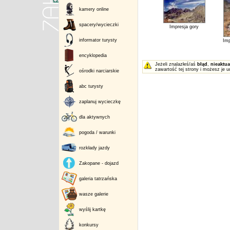
kamery online
spacery/wycieczki
Impresja gory
informator turysty
Imp
encyklopedia
Jeżeli znalazłeś/aś
błąd
,
nieaktua
zawartość tej strony i możesz je u
ośrodki narciarskie
abc turysty
zaplanuj wycieczkę
dla aktywnych
pogoda / warunki
rozkłady jazdy
Zakopane - dojazd
galeria tatrzańska
wasze galerie
wyślij kartkę
konkursy