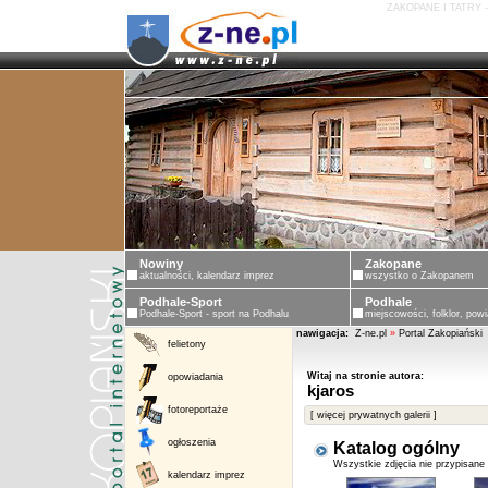
ZAKOPANE I TATRY 
Nowiny
Zakopane
aktualności, kalendarz imprez
wszystko o Zakopanem
Podhale-Sport
Podhale
Podhale-Sport - sport na Podhalu
miejscowości, folklor, powi
nawigacja:
Z-ne.pl
»
Portal Zakopiański
felietony
Witaj na stronie autora:
opowiadania
kjaros
fotoreportaże
[ więcej prywatnych galerii ]
ogłoszenia
Katalog ogólny
Wszystkie zdjęcia nie przypisane
kalendarz imprez