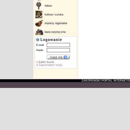
folklor
kultura i sztuka
imprezy regionalne
baza turystyczna
E-mail
Hasło
»
Załóż konto
»
Zapomniałem hasła
ZAKOPIAŃSKI PORTAL INTERNET