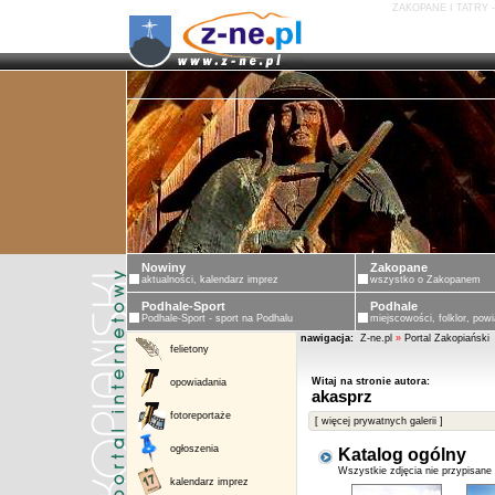
ZAKOPANE I TATRY 
Nowiny
Zakopane
aktualności, kalendarz imprez
wszystko o Zakopanem
Podhale-Sport
Podhale
Podhale-Sport - sport na Podhalu
miejscowości, folklor, powi
nawigacja:
Z-ne.pl
»
Portal Zakopiański
felietony
Witaj na stronie autora:
opowiadania
akasprz
fotoreportaże
[ więcej prywatnych galerii ]
ogłoszenia
Katalog ogólny
Wszystkie zdjęcia nie przypisane
kalendarz imprez