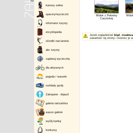
kamery online
spacery/wycieczki
Widok z Połoniny
Wido
Caryńskiej
informator turysty
encyklopedia
Jeżeli znalazłeś/aś
błąd
,
nieaktua
zawartość tej strony i możesz je u
ośrodki narciarskie
abc turysty
zaplanuj wycieczkę
dla aktywnych
pogoda / warunki
rozkłady jazdy
Zakopane - dojazd
galeria tatrzańska
wasze galerie
wyślij kartkę
konkursy