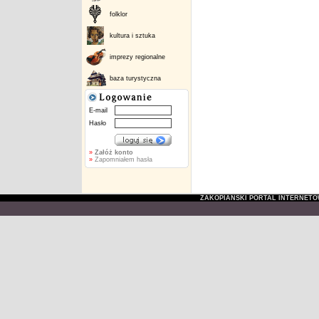
folklor
kultura i sztuka
imprezy regionalne
baza turystyczna
E-mail
Hasło
»
Załóż konto
»
Zapomniałem hasła
ZAKOPIAŃSKI PORTAL INTERNET