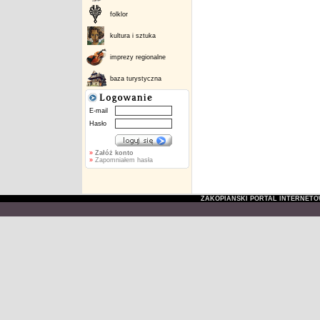
folklor
kultura i sztuka
imprezy regionalne
baza turystyczna
E-mail
Hasło
»
Załóż konto
»
Zapomniałem hasła
ZAKOPIAŃSKI PORTAL INTERNET