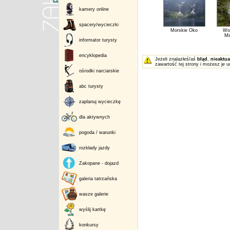
kamery online
spacery/wycieczki
Morskie Oko
Wo
Mi
informator turysty
encyklopedia
Jeżeli znalazłeś/aś
błąd
,
nieaktua
zawartość tej strony i możesz je u
ośrodki narciarskie
abc turysty
zaplanuj wycieczkę
dla aktywnych
pogoda / warunki
rozkłady jazdy
Zakopane - dojazd
galeria tatrzańska
wasze galerie
wyślij kartkę
konkursy