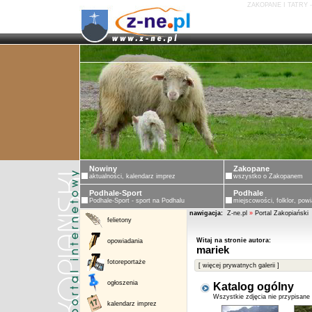
ZAKOPANE I TATRY 
Nowiny
Zakopane
aktualności, kalendarz imprez
wszystko o Zakopanem
Podhale-Sport
Podhale
Podhale-Sport - sport na Podhalu
miejscowości, folklor, powi
nawigacja:
Z-ne.pl
»
Portal Zakopiański
felietony
Witaj na stronie autora:
opowiadania
mariek
fotoreportaże
[ więcej prywatnych galerii ]
ogłoszenia
Katalog ogólny
Wszystkie zdjęcia nie przypisane
kalendarz imprez