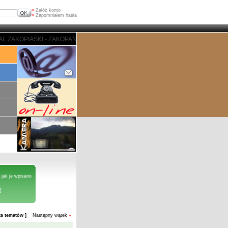
»
Załóż konto
»
Zapomniałem hasła
 - ZAKOPANE - PORTAL ZAKOPIASKI - ZAKOPANE - PORTAL ZAKOPIASKI - ZA
 jak je wpisano
]
sta tematów ]
Następny wątek
»