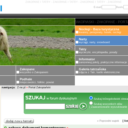
ZAKOPANE I TATRY - ZAKOPANE I TATRY - ZAKOPANE I TATRY - ZAKOPANE
E-mail
Hasło
ZAKOPANE - PORTAL ZAKOPIASKI
Noclegi - Baza turystyczna
kwatery, pensjonaty, hotele, noclegi
Narty
wyciągi, narty, snowboard
Tatry
wycieczki, encyklopedia, porady
Informator
zarezerwuj pokój, praktyczne informacje
Zakopane
Galeria tatrzańska
wszystko o Zakopanem
zdjęcia z Tatr, kartki elektroniczne
Podhale
miejscowości, folklor, powiat
nawigacja:
Z-ne.pl
»
Portal Zakopiański
Szukaj któregokolwiek słowa
Szukaj wszystkich słów
[ Zaawansowane wyszukiwanie 
«
Poprzedni wątek
[ li
zobacz dokument komentowany