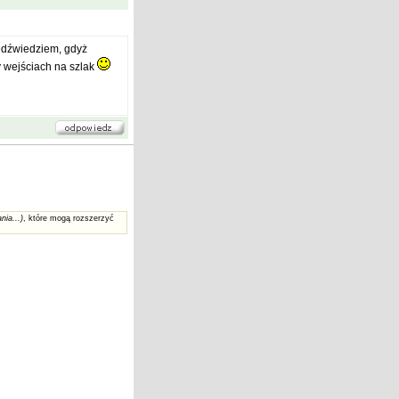
iedźwiedziem, gdyż
y wejściach na szlak
nia...)
, które mogą rozszerzyć