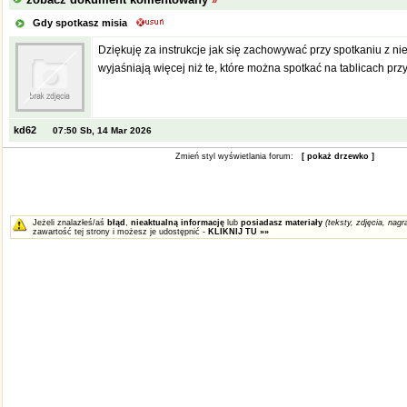
»
Gdy spotkasz misia
Dziękuję za instrukcje jak się zachowywać przy spotkaniu z n
wyjaśniają więcej niż te, które można spotkać na tablicach prz
kd62
07:50 Sb, 14 Mar 2026
Zmień styl wyświetlania forum:
[ pokaż drzewko ]
Jeżeli znalazłeś/aś
błąd
,
nieaktualną informację
lub
posiadasz materiały
(teksty, zdjęcia, nagra
zawartość tej strony i możesz je udostępnić -
KLIKNIJ TU »»