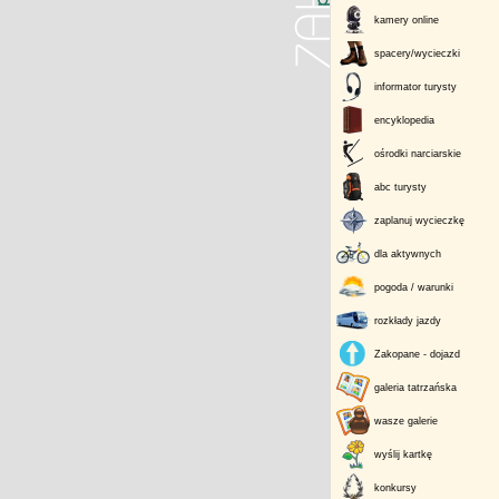
kamery online
spacery/wycieczki
informator turysty
encyklopedia
ośrodki narciarskie
abc turysty
zaplanuj wycieczkę
dla aktywnych
pogoda / warunki
rozkłady jazdy
Zakopane - dojazd
galeria tatrzańska
wasze galerie
wyślij kartkę
konkursy