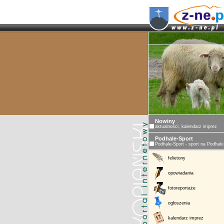
Nowiny
aktualności, kalendarz imprez
Podhale-Sport
Podhale-Sport - sport na Podhalu
felietony
opowiadania
fotoreportaże
ogłoszenia
kalendarz imprez