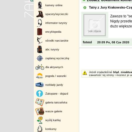
kamery online
Tatry z Jury Krakowsko-C
spacery/wycieczki
Zawsze to "se
Nigdy przedte
informator turysty
dużo większej
encyklopedia
ośrodki narciarskie
foteol
20:09 Pn, 08 Cze 2020
abc turysty
zaplanuj wycieczkę
dla aktywnych
Jeżeli znalazłeś/aś
błąd
,
nieaktua
zawartość tej strony i możesz je u
pogoda / warunki
rozkłady jazdy
Zakopane - dojazd
galeria tatrzańska
wasze galerie
wyślij kartkę
konkursy