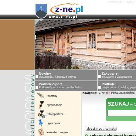
ZAKOPANE I TATRY 
ZAKO
Nowiny
Zakopane
aktualności, kalendarz imprez
wszystko o Zakopanem
Podhale-Sport
Podhale
Podhale-Sport - sport na Podhalu
miejscowości, folklor, powi
nawigacja:
Z-ne.pl
»
Portal Zakopiański
felietony
opowiadania
fotoreportaże
ogłoszenia
kalendarz imprez
zobacz dokument kome