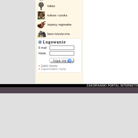
folklor
kultura i sztuka
imprezy regionalne
baza turystyczna
E-mail
Hasło
»
Załóż konto
»
Zapomniałem hasła
ZAKOPIAŃSKI PORTAL INTERNET