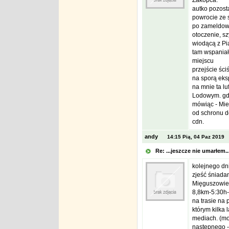
Zakopca.
autko pozost
powrocie ze 
po zameldowan
otoczenie, sz
wiodącą z Pi
tam wspaniał
miejscu
przejście ści
na sporą eksp
na mnie ta lu
Lodowym. gdy
mówiąc - Mied
od schronu d
cdn.
andy
14:15 Pią, 04 Paz 2019
Re: ...jeszcze nie umarłem.
kolejnego dnia
zjeść śniada
Mięguszowiec
8,8km-5:30h-
na trasie na
którym kilka 
mediach. (moż
następnego -