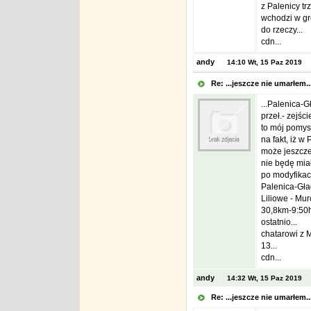
z Palenicy tr
wchodzi w grę
do rzeczy...
cdn...
andy
14:10 Wt, 15 Paz 2019
Re: ...jeszcze nie umarłem.
...Palenica-
przeł.- zejśc
to mój pomys
na fakt, iż w
może jeszcze
nie będę miał
po modyfikacj
Palenica-Gła
Liliowe - Mu
30,8km-9:50h
ostatnio...
chatarowi z M
13...
cdn...
andy
14:32 Wt, 15 Paz 2019
Re: ...jeszcze nie umarłem.