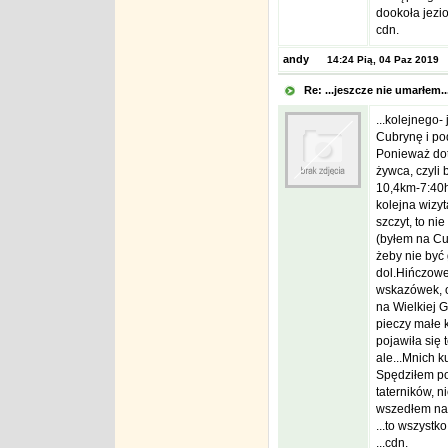
dookoła jezio
cdn.
andy
14:24 Pią, 04 Paz 2019
Re: ...jeszcze nie umarłem.
...kolejnego-
Cubrynę i po
Ponieważ dota
żywca, czyli 
10,4km-7:40h
kolejna wizyt
szczyt, to ni
(byłem na Cu
żeby nie być
dol.Hińczowe
wskazówek, o
na Wielkiej G
pieczy małe k
pojawiła się 
ale...Mnich ku
Spędziłem po
taterników, n
wszedłem na P
...to wszystk
...cdn.