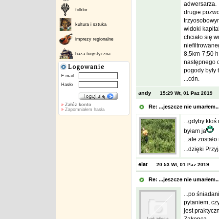
adwersarza.
folklor
drugie pozwo
trzyosobowym
kultura i sztuka
widoki kapital
chciało się 
imprezy regionalne
niefiltrowaneg
8,5km-7;50 h
baza turystyczna
następnego d
pogody były t
E-mail
...cdn.
Hasło
andy
15:29 Wt, 01 Paz 2019
»
Załóż konto
Re: ...jeszcze nie umarłem.
»
Zapomniałem hasła
...gdyby ktoś
byłam ja
...ale został
...dzięki Przy
elat
20:53 Wt, 01 Paz 2019
Re: ...jeszcze nie umarłem.
...po śniadan
pytaniem, cz
jest praktycz