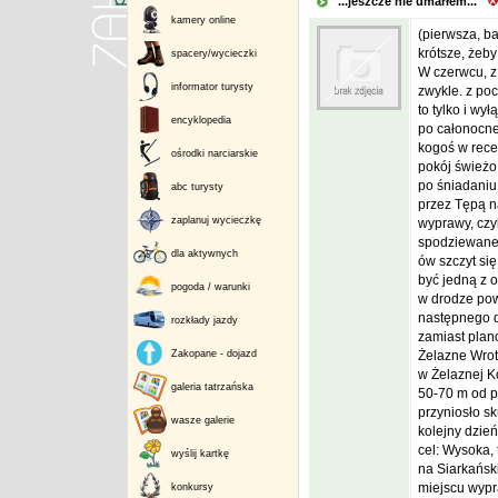
...jeszcze nie umarłem...
kamery online
(pierwsza, b
krótsze, żeby
spacery/wycieczki
W czerwcu, z 
informator turysty
zwykle. z poc
to tylko i wy
encyklopedia
po całonocne
kogoś w recep
ośrodki narciarskie
pokój świeżo
po śniadaniu 
abc turysty
przez Tępą n
zaplanuj wycieczkę
wyprawy, czyl
spodziewaneg
dla aktywnych
ów szczyt si
być jedną z o
pogoda / warunki
w drodze pow
następnego d
rozkłady jazdy
zamiast pla
Zakopane - dojazd
Żelazne Wrot
w Żelaznej K
galeria tatrzańska
50-70 m od p
przyniosło sk
wasze galerie
kolejny dzie
cel: Wysoka,
wyślij kartkę
na Siarkańsk
miejscu wypr
konkursy