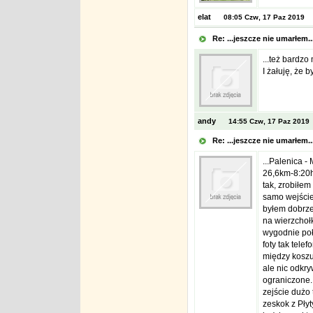
elat
08:05 Czw, 17 Paz 2019
Re: ...jeszcze nie umarłem.
...też bardz
I żałuję, że 
andy
14:55 Czw, 17 Paz 2019
Re: ...jeszcze nie umarłem.
...Palenica -
26,6km-8:20h
tak, zrobiłem
samo wejście,
byłem dobrze
na wierzchoł
wygodnie poł
foty tak tel
między koszul
ale nic odkr
ograniczone.
zejście dużo 
zeskok z Płyty