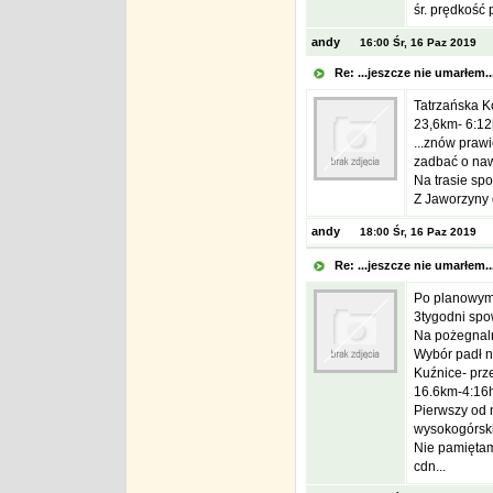
śr. prędkość 
andy
16:00 Śr, 16 Paz 2019
Re: ...jeszcze nie umarłem.
Tatrzańska Ko
23,6km- 6:12
...znów praw
zadbać o naw
Na trasie spo
Z Jaworzyny 
andy
18:00 Śr, 16 Paz 2019
Re: ...jeszcze nie umarłem.
Po planowym 
3tygodni sp
Na pożegnaln
Wybór padł n
Kuźnice- prz
16.6km-4:16h
Pierwszy od 
wysokogórskie
Nie pamiętam 
cdn...