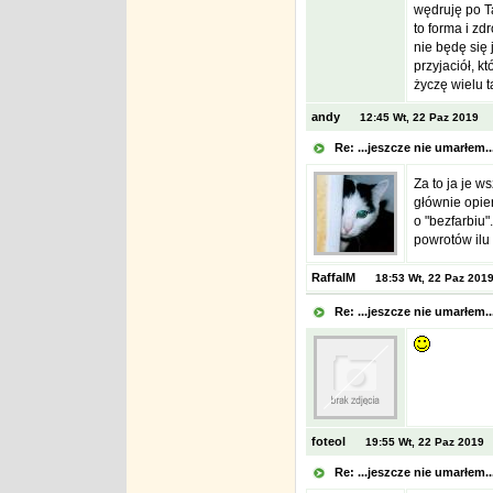
wędruję po Ta
to forma i zd
nie będę się 
przyjaciół, k
życzę wielu t
andy
12:45 Wt, 22 Paz 2019
Re: ...jeszcze nie umarłem.
Za to ja je w
głównie opier
o "bezfarbiu"
powrotów ilu 
RaffalM
18:53 Wt, 22 Paz 201
Re: ...jeszcze nie umarłem.
foteol
19:55 Wt, 22 Paz 2019
Re: ...jeszcze nie umarłem.