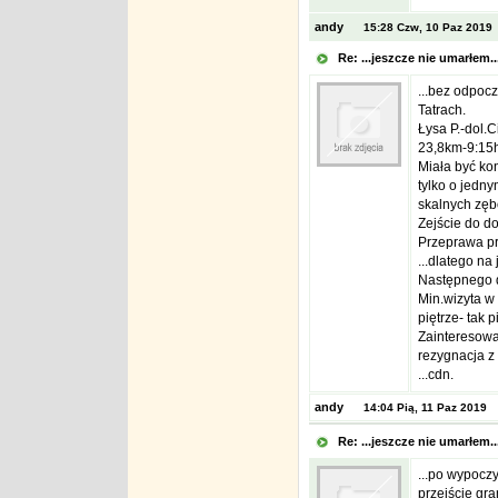
andy
15:28 Czw, 10 Paz 2019
Re: ...jeszcze nie umarłem.
...bez odpoc
Tatrach.
Łysa P.-dol.
23,8km-9:15h
Miała być ko
tylko o jedny
skalnych zęb
Zejście do d
Przeprawa pr
...dlatego na
Następnego dn
Min.wizyta w
piętrze- tak 
Zainteresował
rezygnacja z 
...cdn.
andy
14:04 Pią, 11 Paz 2019
Re: ...jeszcze nie umarłem.
...po wypocz
przejście gra