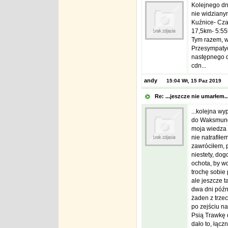
Kolejnego dn
nie widziany
Kuźnice- Cza
17,5km- 5:55
Tym razem, w
Przesympatycz
następnego d
cdn...
andy
15:04 Wt, 15 Paz 2019
Re: ...jeszcze nie umarłem.
...kolejna w
do Waksmund
moja wiedza 
nie natrafiłe
zawróciłem, 
niestety, dog
ochota, by w
trochę sobie 
ale jeszcze t
dwa dni późni
żaden z trzec
po zejściu n
Psią Trawkę 
dało to, łąc