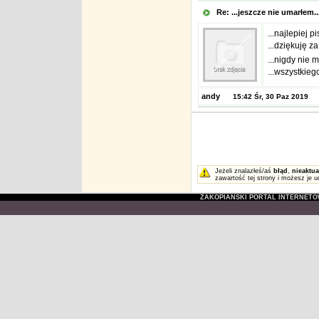
Re: ...jeszcze nie umarłem.
...najlepiej 
...dziękuję z
...nigdy nie 
...wszystkieg
andy
15:42 Śr, 30 Paz 2019
Jeżeli znalazłeś/aś
błąd
,
nieaktua
zawartość tej strony i możesz je u
ZAKOPIAŃSKI PORTAL INTERNET