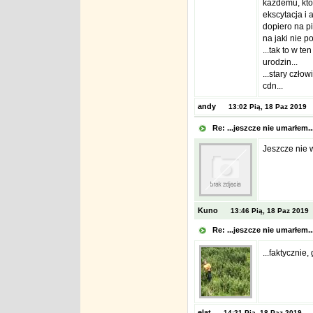
każdemu, kto 
ekscytacja i 
dopiero na pi
na jaki nie p
...tak to w t
urodzin...
...stary człowi
cdn...
andy
13:02 Pią, 18 Paz 2019
Re: ...jeszcze nie umarłem.
Jeszcze nie w
Kuno
13:46 Pią, 18 Paz 2019
Re: ...jeszcze nie umarłem.
...faktycznie,
elat
14:21 Pią, 18 Paz 2019