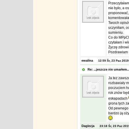
Przeczytałam
nie było, a os
proponować, 
komentowałam
Twoich opisów
uczyniłam, oc
sumieniu.
Co do MPpCh,
czytałam i wi
Życzę zdrowia
Pozdrawiam
ewalina
12:59 Śr, 23 Paz 2019
Re: ...jeszcze nie umarłem.
Ja tez zawsz
rozbawiały m
poczuciem hum
rok znów będ
eskapadach
grona tych za
Od pewnego c
bardzo ją oży
Daglezja
23:18 Śr, 23 Paz 201