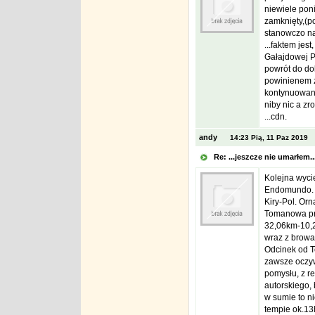
niewiele poni
zamknięty,(po
stanowczo na
...faktem jes
Gałajdowej Po
powrót do dol
powinienem z
kontynuowanie
niby nic a zr
...cdn.
andy
14:23 Pią, 11 Paz 2019
Re: ...jeszcze nie umarłem.
Kolejna wycie
Endomundo.
Kiry-Pol. Orn
Tomanowa prz
32,06km-10,2
wraz z browa
Odcinek od To
zawsze oczywi
pomysłu, z rea
autorskiego, 
w sumie to ni
tempie ok.13