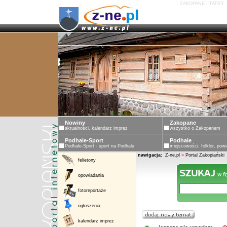
ZAKOPANE I TATRY 
ZAKOPAN
Nowiny
Zakopane
aktualności, kalendarz imprez
wszystko o Zakopanem
Podhale-Sport
Podhale
Podhale-Sport - sport na Podhalu
miejscowości, folklor, powi
nawigacja:
Z-ne.pl
»
Portal Zakopiański
felietony
opowiadania
fotoreportaże
ogłoszenia
kalendarz imprez