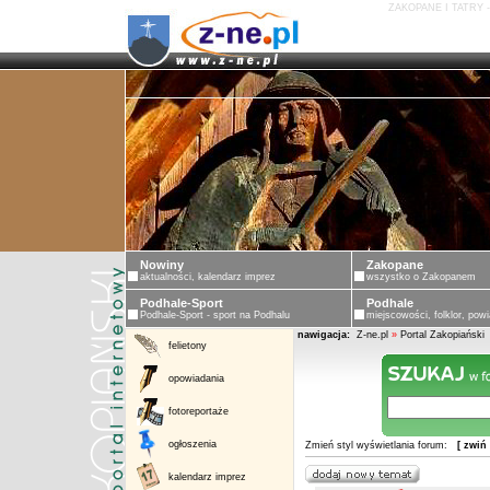
ZAKOPANE I TATRY 
Nowiny
Zakopane
aktualności, kalendarz imprez
wszystko o Zakopanem
Podhale-Sport
Podhale
Podhale-Sport - sport na Podhalu
miejscowości, folklor, powi
nawigacja:
Z-ne.pl
»
Portal Zakopiański
felietony
opowiadania
fotoreportaże
ogłoszenia
Zmień styl wyświetlania forum:
[ zwiń
kalendarz imprez