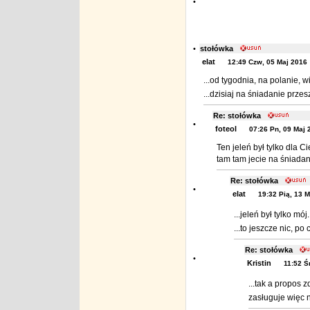
•
•
stołówka
elat
12:49 Czw, 05 Maj 2016
...od tygodnia, na polanie, w
...dzisiaj na śniadanie przesz
Re: stołówka
•
foteol
07:26 Pn, 09 Maj 
Ten jeleń był tylko dla Ci
tam tam jecie na śniadani
Re: stołówka
•
elat
19:32 Pią, 13 
...jeleń był tylko m
...to jeszcze nic, po
Re: stołówka
•
Kristin
11:52 Ś
...tak a propos 
zasługuje więc 