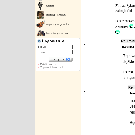
Zauważyłam 
folklor
zaległości
kultura i sztuka
Białe mówis
imprezy regionalne
dzikuny
baza turystyczna
Re: Pol
•
ewalina
E-mail
Hasło
To pewn
ciężkie
»
Załóż konto
»
Zapomniałem hasła
Foteol 
Ja była
Re:
•
Joa
Jeś
Jeś
re
Będ