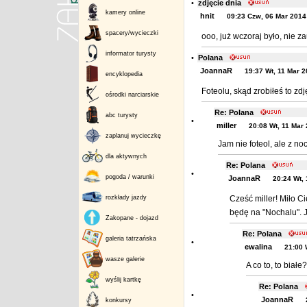
•
zdjęcie dnia
kamery online
hnit
09:23 Czw, 06 Mar 2014
spacery/wycieczki
ooo, już wczoraj było, nie 
informator turysty
•
Polana
JoannaR
19:37 Wt, 11 Mar 
encyklopedia
Foteolu, skąd zrobiłeś to z
ośrodki narciarskie
Re: Polana
abc turysty
•
miller
20:08 Wt, 11 Mar
zaplanuj wycieczkę
Jam nie foteol, ale z no
dla aktywnych
Re: Polana
•
pogoda / warunki
JoannaR
20:24 Wt,
rozkłady jazdy
Cześć miller! Miło C
będę na "Nochalu". J
Zakopane - dojazd
Re: Polana
galeria tatrzańska
•
ewalina
21:00 
wasze galerie
A co to, to biał
wyślij kartkę
Re: Polana
•
JoannaR
konkursy