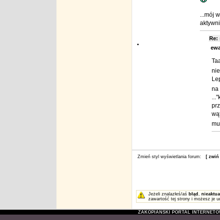
...mój 
aktywnie
Re:
•
ewa
Taa
nie
Lep
na 
...
prz
wąt
mu
Zmień styl wyświetlania forum:
[ zwiń
Jeżeli znalazłeś/aś
błąd
,
nieaktua
zawartość tej strony i możesz je u
ZAKOPIAŃSKI PORTAL INTERNET