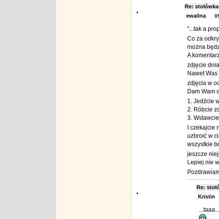
Re: stołów
•
ewalina
0
"...tak a pr
Co za odkry
można będzi
A komentarz
zdjęcie dni
Nawet Was (
zdjęcia w oc
Dam Wam do
1. Jedźcie w
2. Róbcie zd
3. Wstawcie 
I czekajcie
uzbroić w c
wszystkie b
jeszcze nie
Lepiej nie 
Pozdrawiam 
Re: sto
•
Kristin
...taaa