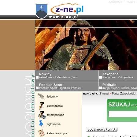
ZAKOPANE I TATRY 
Nowiny
Zakopane
aktualności, kalendarz imprez
wszystko o Zakopanem
Podhale-Sport
Podhale
Podhale-Sport - sport na Podhalu
miejscowości, folklor, powi
nawigacja:
Z-ne.pl
»
Portal Zakopiański
felietony
opowiadania
fotoreportaże
ogłoszenia
kalendarz imprez