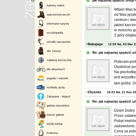
jak najtaniej spędzić url
kamery online
Witam Was ko
od Was język
spacery/wycieczki
centrum i dw
informator turysty
jakieś karcz
w molochu ga
encyklopedia
Z góry dzięk
ośrodki narciarskie
~Babajaga
12:09 Nd, 03 Mar 
abc turysty
Re: jak najtaniej spędzić
zaplanuj wycieczkę
Polecam porta
Osobiście po
dla aktywnych
Na piechotkę 
jest wszystko
pogoda / warunki
tam jeździ. 
rozkłady jazdy
~Zbyszko
18:23 Nd, 21 Kwi 2
Zakopane - dojazd
Re: jak najtaniej spędzić
galeria tatrzańska
Dzień Dobry
wasze galerie
Przez ostatn
Pobyt mieliś
wyślij kartkę
zadowolone z 
Cena za poby
konkursy