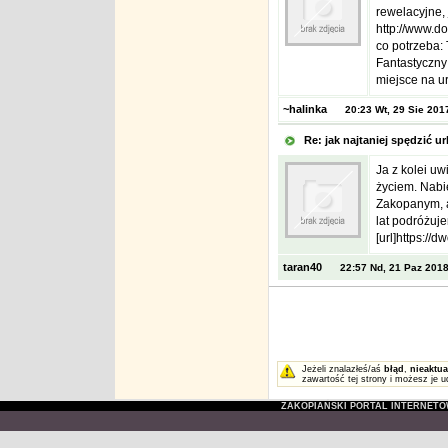
rewelacyjne,
http://www.do
co potrzeba: 
Fantastyczny
miejsce na ur
~halinka
20:23 Wt, 29 Sie 201
Re: jak najtaniej spędzić
Ja z kolei uw
życiem. Nabi
Zakopanym, a
lat podróżuj
[url]https://dw
taran40
22:57 Nd, 21 Paz 201
Jeżeli znalazłeś/aś
błąd
,
nieaktua
zawartość tej strony i możesz je u
ZAKOPIAŃSKI PORTAL INTERNET