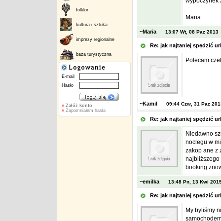
wypoczynek z
folklor
Maria
kultura i sztuka
~Maria
13:07 Wt, 08 Paz 2013
imprezy regionalne
Re: jak najtaniej spędzić
baza turystyczna
Polecam czek
E-mail
Hasło
~Kamil
09:44 Czw, 31 Paz 201
»
Załóż konto
»
Zapomniałem hasła
Re: jak najtaniej spędzić
Niedawno szu
noclegu w mie
zakop ane z z
najbliższego
booking znowu
~emilka
13:48 Pn, 13 Kwi 201
Re: jak najtaniej spędzić
My byliśmy n
samochodem, 