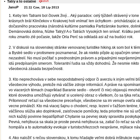
•
Tatry a to ostatné
JanoP
21:11 Czw, 18 Lip 2013
1. Keby len Tatrami bol človek živý... Aký paradox: celý týždeň strávený v lone 
krásnych brál Klinčekov v Krakovej holi vnímať len úchytkom - prichádzajúc 
dočasného pracoviska (národná kultúrne pamiatka Partizánske bunkre, dolin
Demänovská dolina, Nízke Tatry)! A o Tatrách Vysokých len snívať. Krátku per
roku zmarilo zlé počasie, takže Orla Perć sa odkladá asi až na budúci rok.
2. V diskusii na slovenskej stránke venovanej turistike hiking.sk som bol k té
a Bystré sedlo v protismere poznamenal, že ak niekto pôjde aj opačným smero
nezastrelí. No musí počítať s prednostným právom a prípadnými nepríjemnými
idú predpísaným smerom. Tolerantní ľudia sa vždy dohodnú. Že nesmie nikto o
všeobecná zásada bezpečnosti.
3. Kto neprechováva v sebe neopodstatnený odpor či averziu k iným veľmi b
všeobecne výhodu, pretože má väčšie zdroje informácií. A práve na spomínane
vo viacerých témach (napríklad Baranie sedlo - otvoriť či nie) objavujú mnoh
ktoré dovedna umožňujú vytvárať si ucelený obraz o všetkom, čo sa týka reťa
Prítomnosť reťazí sa všeobecne preceňuje, všeobecne sa im venuje oveľa vä
vecne prináleží. Kto má viacej šajnu o chodení, resp. lezení v ťažšom teréne, 
väčšinou slúžia ako doplnkové, zaisťovacie pomôcky, teda prioritne nie sú ur
nich každý povinne liepal/šplhal! Chytanie sa pevnej skaly spravidla poskytuje 
Pevná, nehýbuca sa skala je proste pevná nehýbuca sa, zatiaľ čo reťaz sa vž
hompáľa a to automaticky evokuje v turistoch/lezcoch nesprávne, mýliace náv
4. Ako naložiť s rečou slovenskou, k tomu hľadajte veľmi dobrá inštrukcie nap