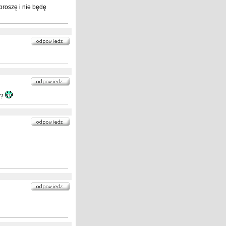
oproszę i nie będę
e?