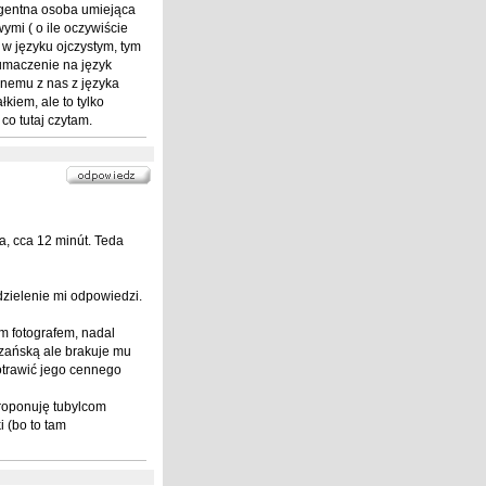
ligentna osoba umiejąca
mi ( o ile oczywiście
 w języku ojczystym, tym
łumaczenie na język
dnemu z nas z języka
kiem, ale to tylko
co tutaj czytam.
, cca 12 minút. Teda
dzielenie mi odpowiedzi.
m fotografem, nadal
zańską ale brakuje mu
otrawić jego cennego
proponuję tubylcom
 (bo to tam