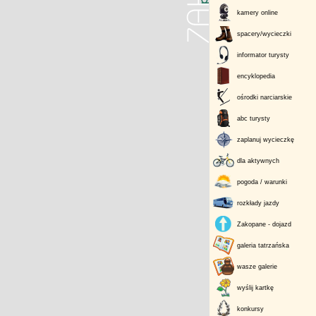
kamery online
spacery/wycieczki
informator turysty
encyklopedia
ośrodki narciarskie
abc turysty
zaplanuj wycieczkę
dla aktywnych
pogoda / warunki
rozkłady jazdy
Zakopane - dojazd
galeria tatrzańska
wasze galerie
wyślij kartkę
konkursy