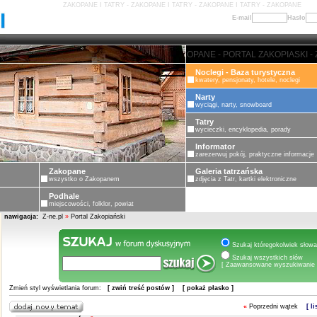
ZAKOPANE I TATRY - ZAKOPANE I TATRY - ZAKOPANE I TATRY - ZAKOPANE
E-mail
Hasło
ZAKOPANE - PORTAL ZAKOPIASKI - ZAKOPANE
Noclegi - Baza turystyczna
kwatery, pensjonaty, hotele, noclegi
Narty
wyciągi, narty, snowboard
Tatry
wycieczki, encyklopedia, porady
Informator
zarezerwuj pokój, praktyczne informacje
Zakopane
Galeria tatrzańska
wszystko o Zakopanem
zdjęcia z Tatr, kartki elektroniczne
Podhale
miejscowości, folklor, powiat
nawigacja:
Z-ne.pl
»
Portal Zakopiański
Szukaj któregokolwiek słowa
Szukaj wszystkich słów
[ Zaawansowane wyszukiwanie 
Zmień styl wyświetlania forum:
[ zwiń treść postów ]
[ pokaż płasko ]
«
Poprzedni wątek
[ l