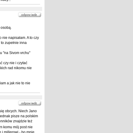
a osobą.
 nie napisałam. A to czy
 to zupełnie inna
u "na Sivom vrchu"
ć czy nie i czytać
takich rad nikomu nie
am a jak nie to nie
się obcych. Niech Jano
 jednak pisze na polskim
enników znajdzie też
m komu mój post nie
 i millerowi - bo mnie