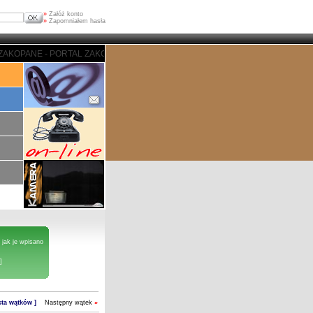
»
Załóż konto
»
Zapomniałem hasła
 - PORTAL ZAKOPIASKI - ZAKOPANE - PORTAL ZAKOPIASKI - ZAKOPANE
 jak je wpisano
]
ista wątków ]
Następny wątek
»