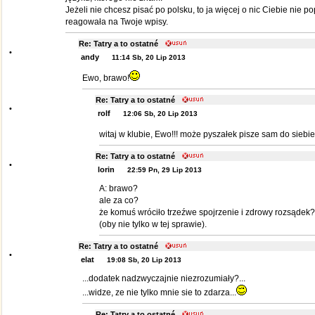
Jeżeli nie chcesz pisać po polsku, to ja więcej o nic Ciebie nie p
reagowała na Twoje wpisy.
Re: Tatry a to ostatné
•
andy
11:14 Sb, 20 Lip 2013
Ewo, brawo!
Re: Tatry a to ostatné
•
rolf
12:06 Sb, 20 Lip 2013
witaj w klubie, Ewo!!! może pyszałek pisze sam do siebi
Re: Tatry a to ostatné
•
lorin
22:59 Pn, 29 Lip 2013
A: brawo?
ale za co?
że komuś wróciło trzeźwe spojrzenie i zdrowy rozsądek?
(oby nie tylko w tej sprawie).
Re: Tatry a to ostatné
•
elat
19:08 Sb, 20 Lip 2013
...dodatek nadzwyczajnie niezrozumiały?...
...widze, ze nie tylko mnie sie to zdarza...
Re: Tatry a to ostatné