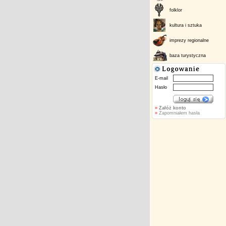
folklor
kultura i sztuka
imprezy regionalne
baza turystyczna
E-mail
Hasło
»
Załóż konto
»
Zapomniałem hasła