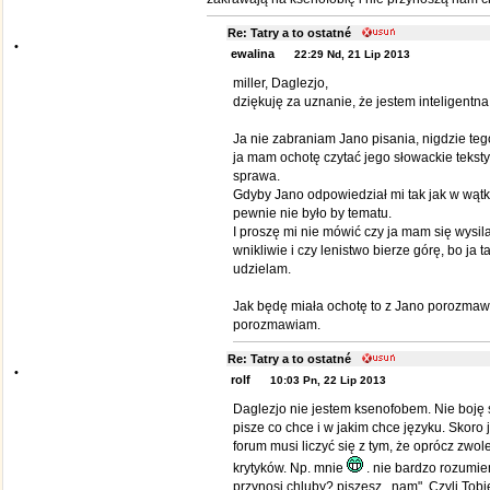
Re: Tatry a to ostatné
•
ewalina
22:29 Nd, 21 Lip 2013
miller, Daglezjo,
dziękuję za uznanie, że jestem inteligentn
Ja nie zabraniam Jano pisania, nigdzie tego
ja mam ochotę czytać jego słowackie teksty
sprawa.
Gdyby Jano odpowiedział mi tak jak w wątk
pewnie nie było by tematu.
I proszę mi nie mówić czy ja mam się wysila
wnikliwie i czy lenistwo bierze górę, bo ja 
udzielam.
Jak będę miała ochotę to z Jano porozmawi
porozmawiam.
Re: Tatry a to ostatné
•
rolf
10:03 Pn, 22 Lip 2013
Daglezjo nie jestem ksenofobem. Nie boję 
pisze co chce i w jakim chce języku. Skoro
forum musi liczyć się z tym, że oprócz zwol
krytyków. Np. mnie
. nie bardzo rozumie
przynosi chluby? piszesz,, nam". Czyli Tobie