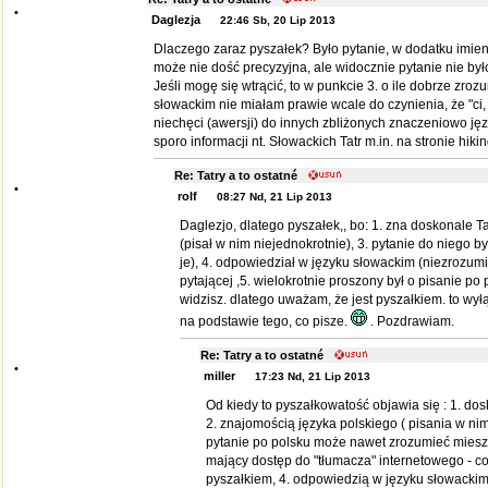
•
Daglezja
22:46 Sb, 20 Lip 2013
Dlaczego zaraz pyszałek? Było pytanie, w dodatku imien
może nie dość precyzyjna, ale widocznie pytanie nie był
Jeśli mogę się wtrącić, to w punkcie 3. o ile dobrze zroz
słowackim nie miałam prawie wcale do czynienia, że "ci,
niechęci (awersji) do innych zbliżonych znaczeniowo ję
sporo informacji nt. Słowackich Tatr m.in. na stronie hiking
Re: Tatry a to ostatné
•
rolf
08:27 Nd, 21 Lip 2013
Daglezjo, dlatego pyszałek,, bo: 1. zna doskonale Tat
(pisał w nim niejednokrotnie), 3. pytanie do niego by
je), 4. odpowiedział w języku słowackim (niezrozumi
pytającej ,5. wielokrotnie proszony był o pisanie po
widzisz. dlatego uważam, że jest pyszałkiem. to wyłą
na podstawie tego, co pisze.
. Pozdrawiam.
Re: Tatry a to ostatné
•
miller
17:23 Nd, 21 Lip 2013
Od kiedy to pyszałkowatość objawia się : 1. dos
2. znajomością języka polskiego ( pisania w nim 
pytanie po polsku może nawet zrozumieć miesz
mający dostęp do "tłumacza" internetowego - co 
pyszałkiem, 4. odpowiedzią w języku słowackim,