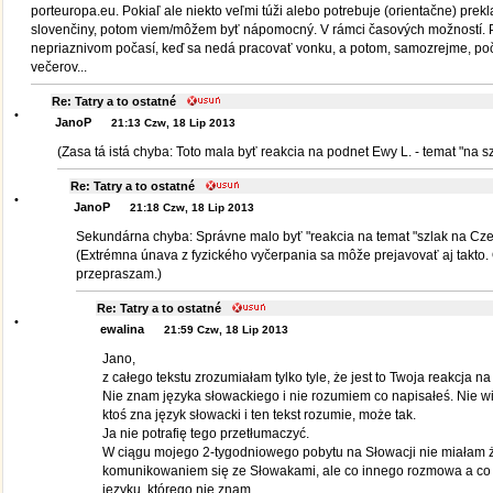
porteuropa.eu. Pokiaľ ale niekto veľmi túži alebo potrebuje (orientačne) prekl
slovenčiny, potom viem/môžem byť nápomocný. V rámci časových možností. P
nepriaznivom počasí, keď sa nedá pracovať vonku, a potom, samozrejme, po
večerov...
Re: Tatry a to ostatné
•
JanoP
21:13 Czw, 18 Lip 2013
(Zasa tá istá chyba: Toto mala byť reakcia na podnet Ewy L. - temat "na sz
Re: Tatry a to ostatné
•
JanoP
21:18 Czw, 18 Lip 2013
Sekundárna chyba: Správne malo byť "reakcia na temat "szlak na Cz
(Extrémna únava z fyzického vyčerpania sa môže prejavovať aj takto
przepraszam.)
Re: Tatry a to ostatné
•
ewalina
21:59 Czw, 18 Lip 2013
Jano,
z całego tekstu zrozumiałam tylko tyle, że jest to Twoja reakcja na
Nie znam języka słowackiego i nie rozumiem co napisałeś. Nie w
ktoś zna język słowacki i ten tekst rozumie, może tak.
Ja nie potrafię tego przetłumaczyć.
W ciągu mojego 2-tygodniowego pobytu na Słowacji nie miałam
komunikowaniem się ze Słowakami, ale co innego rozmowa a co i
języku, którego nie znam.