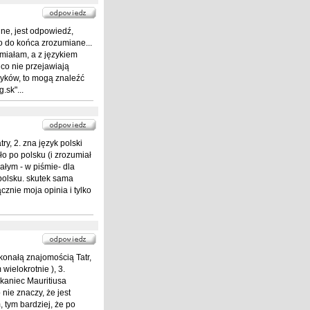
ne, jest odpowiedź,
o do końca zrozumiane...
umiałam, a z językiem
 co nie przejawiają
zyków, to mogą znaleźć
.sk"...
ry, 2. zna język polski
ło po polsku (i zrozumiał
ałym - w piśmie- dla
 polsku. skutek sama
cznie moja opinia i tylko
konałą znajomością Tatr,
wielokrotnie ), 3.
kaniec Mauritiusa
nie znaczy, że jest
 tym bardziej, że po