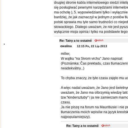
drugiej stronie kabla internetowego siedzi inte
się posługiwać pewnymi narzędziami internetowy
ma ochotę ), 5. wypowiedziami tylko i wyłącznie
bardziej, że jak zaznaczył w jednym z postów t
polski sprawia mu tyle samo trudności co nieje
słowackiego. Dlatego uważam, że nie jest pyszał
wyłącznie moja opinia i tylko na podstawie tego 
Re: Tatry a to ostatné
•
ewalina
12:15 Pn, 22 Lip 2013
miller,
W wątku "na Sivom vrchu" Jano napisał:
(Poznámka: Čas prekladu, czas tlumaczenia
neadekvátny...)
To chyba znaczy, że tyle czasu zajęło mu u
A więc nadal uważam, że Jano jest świetny
uważam, że Jano ma olbrzymią wiedzę tatr
tzw."kindersztuby" i ja nie zamierzam marn
czasu.
Ja nie piszę na forum na Mauritiusie i nie 
tłumaczenia moich wpisów na język kreolski
najpopularniejszy).
Re: Tatry a to ostatné