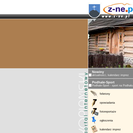
Nowiny
aktualności, kalendarz imprez
Podhale-Sport
Podhale-Sport - sport na Podhalu
felietony
opowiadania
fotoreportaże
ogłoszenia
kalendarz imprez