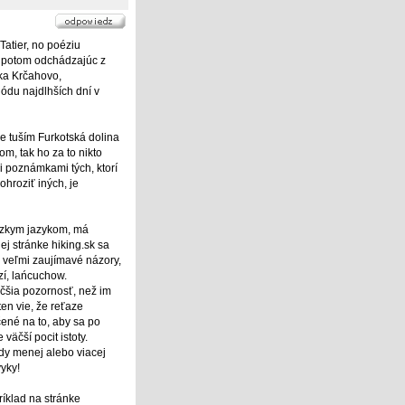
Tatier, no poéziu
a potom odchádzajúc z
ka Krčahovo,
iódu najdlhších dní v
me tuším Furkotská dolina
m, tak ho za to nikto
 poznámkami tých, ktorí
hroziť iných, je
lízkym jazykom, má
j stránke hiking.sk sa
é veľmi zaujímavé názory,
zí, lańcuchow.
čšia pozornosť, než im
ten vie, že reťaze
čené na to, aby sa po
väčší pocit istoty.
dy menej alebo viacej
yky!
ríklad na stránke