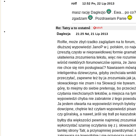
•
rolf
12:52 Pn, 22 Lip 2013
masz rację Daglezjo
. Ewa... po co
zgadzam
. Pozdrawiam Panie
Re: Tatry a to ostatné
•
Daglezja
21:25 Nd, 21 Lip 2013
Rolfie, może zbyt rzadko zaglądam na to forum
dłuższej wypowiedzi JanoP w j. polskim, co na
(zresztą często w nieprawidłowej formie gramat
ułatwienia zrozumienia tekstu, więc nie rozum
wśród niektórych forumowiczów opinia, że Jano z
nie chce się nim posługiwać? Nawiasem mówią
inteligentna dziewczyna, gdyby zechciała wnik
przeczytać, zapewne też by ja zrozumiała jak ja
słowackiego nie znam i na Słowacji nie bywam.
górę, to miejmy do siebie pretensję, bo przecie
czytania niechcianych tekstów, a miejsca na t
wypowiedzi chyba nie zabraknie z tego powodu
Ja jestem otwarta na wypowiedzi innych byleby
dowcipne, chętnie też czytam wypowiedzi pisan
czy góralską, a nawet, jeśli się trafi po kaszubsk
byłby dla większości pewnie najmniej zrozumia
wykorzystać szansę oczytania się z j. słowackim
tamtej strony Tatr, a przynajmniej powstrzymać 
zakrawają na ksenofobię i nie przynoszą nam ch