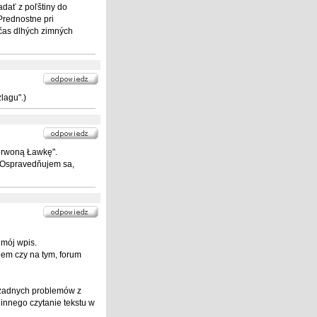
adať z poľštiny do
rednostne pri
čas dlhých zimných
lagu".)
erwoną Ławkę".
. Ospravedňujem sa,
 mój wpis.
iem czy na tym, forum
 żadnych problemów z
nnego czytanie tekstu w