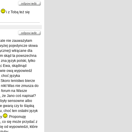
?
i z Tobą też się
, ale nie zauważyłam
jwyżej pojedyncze słowa
ycznej) wtrącane dla
iem skąd ta powszechna
na język polski, tylko
c Ewa, skądinąd
liwie ową wypowiedź
, choć języka
 Skoro lenistwo bierze
ż nikt Was nie zmusza do
ym forum na Wasze
, że Jano coś napisał?
 były sensowne albo
e gwarą czy to śląską
u, choć ten ostatni język
ły
. Proponuję
, co się może przydać z
się od wypowiedzi, które
luby...