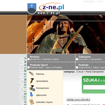
ZAKOPANE I TATRY 
Nowiny
Zakopane
aktualności, kalendarz imprez
wszystko o Zakopanem
Podhale-Sport
Podhale
Podhale-Sport - sport na Podhalu
miejscowości, folklor, powi
nawigacja:
Z-ne.pl
»
Portal Zakopiański
felietony
opowiadania
fotoreportaże
ogłoszenia
kalendarz imprez