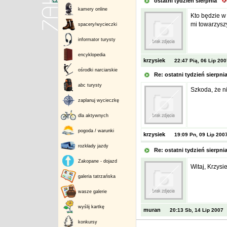
ostatni tydzień sierpnia
kamery online
Kto będzie w 
mi towarzysz
spacery/wycieczki
informator turysty
encyklopedia
krzysiek
22:47 Pią, 06 Lip 200
ośrodki narciarskie
Re: ostatni tydzień sierpn
abc turysty
Szkoda, że ni
zaplanuj wycieczkę
dla aktywnych
pogoda / warunki
krzysiek
19:09 Pn, 09 Lip 200
rozkłady jazdy
Re: ostatni tydzień sierpn
Zakopane - dojazd
Witaj, Krzys
galeria tatrzańska
wasze galerie
wyślij kartkę
muran
20:13 Sb, 14 Lip 2007
konkursy