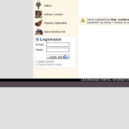
folklor
kultura i sztuka
Jeżeli znalazłeś/aś
błąd
,
nieaktua
zawartość tej strony i możesz je u
imprezy regionalne
baza turystyczna
E-mail
Hasło
»
Załóż konto
»
Zapomniałem hasła
ZAKOPIAŃSKI PORTAL INTERNET