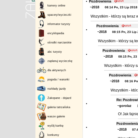
•
Pozdrowienia
kamery online
~2018
08:14 Pn, 23 Lip 2018
spacery/wycieczki
Wszystkim - którzy są teraz
informator turysty
Pozdrowienia
•
~2018
08:15 Pn, 23 Lip
encyklopedia
Wszystkim - którzy są t
ośrodki narciarskie
Pozdrowienia
abc turysty
•
~2018
08:15 Pn, 23
zaplanuj wycieczkę
Wszystkim - którzy 
dla aktywnych
Pozdrowienia
•
pogoda / warunki
~2018
08:16 Pn
rozkłady jazdy
Wszystkim - któ
Zakopane - dojazd
Re: Pozdrow
•
~gorolaz
galeria tatrzańska
O! Jak fajnie
wasze galerie
Pozdrowien
wyślij kartkę
•
~2018
07:
konkursy