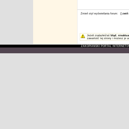
Zmień styl wyświetlania forum:
[ zwiń
Jeżeli znalazłeś/aś
błąd
,
nieaktua
zawartość tej strony i możesz je u
ZAKOPIAŃSKI PORTAL INTERNET