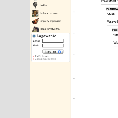
Wszystkim -
folklor
Pozdro
•
kultura i sztuka
~2018
imprezy regionalne
Wszystk
baza turystyczna
Poz
•
~20
E-mail
Wsz
Hasło
•
»
Załóż konto
»
Zapomniałem hasła
•
•