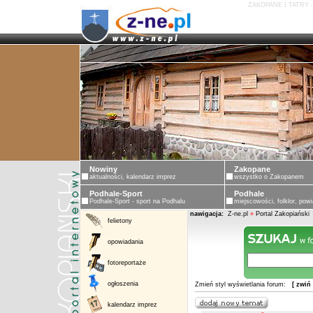
ZAKOPANE I TATRY 
Nowiny
Zakopane
aktualności, kalendarz imprez
wszystko o Zakopanem
Podhale-Sport
Podhale
Podhale-Sport - sport na Podhalu
miejscowości, folklor, powi
nawigacja:
Z-ne.pl
»
Portal Zakopiański
felietony
opowiadania
fotoreportaże
ogłoszenia
Zmień styl wyświetlania forum:
[ zwiń
kalendarz imprez