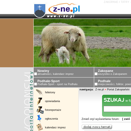
ZAKOPANE I TATRY 
Nowiny
Zakopane
aktualności, kalendarz imprez
wszystko o Zakopanem
Podhale-Sport
Podhale
Podhale-Sport - sport na Podhalu
miejscowości, folklor, powi
nawigacja:
Z-ne.pl
»
Portal Zakopiański
felietony
opowiadania
fotoreportaże
ogłoszenia
Zmień styl wyświetlania forum:
[ zwiń
kalendarz imprez