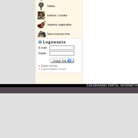
folklor
kultura i sztuka
imprezy regionalne
baza turystyczna
E-mail
Hasło
»
Załóż konto
»
Zapomniałem hasła
ZAKOPIAŃSKI PORTAL INTERNET