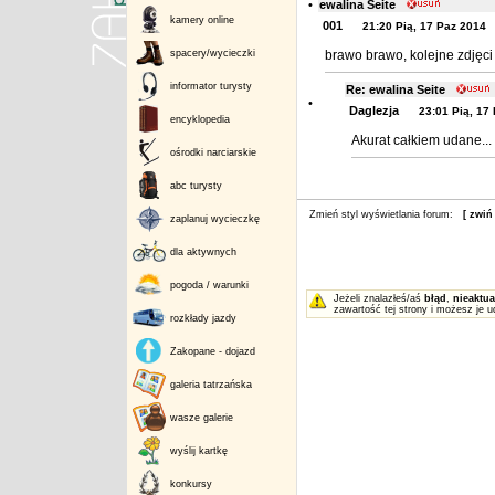
•
ewalina Seite
kamery online
001
21:20 Pią, 17 Paz 2014
spacery/wycieczki
brawo brawo, kolejne zdjęci 
informator turysty
Re: ewalina Seite
•
Daglezja
23:01 Pią, 17
encyklopedia
Akurat całkiem udane... 
ośrodki narciarskie
abc turysty
Zmień styl wyświetlania forum:
[ zwiń
zaplanuj wycieczkę
dla aktywnych
pogoda / warunki
Jeżeli znalazłeś/aś
błąd
,
nieaktua
zawartość tej strony i możesz je u
rozkłady jazdy
Zakopane - dojazd
galeria tatrzańska
wasze galerie
wyślij kartkę
konkursy