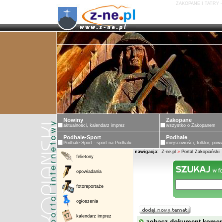
ZAKOPANE I TATRY 
Nowiny
Zakopane
aktualności, kalendarz imprez
wszystko o Zakopanem
Podhale-Sport
Podhale
Podhale-Sport - sport na Podhalu
miejscowości, folklor, powi
nawigacja:
Z-ne.pl
»
Portal Zakopiański
felietony
opowiadania
fotoreportaże
ogłoszenia
kalendarz imprez
zobacz dokument kome