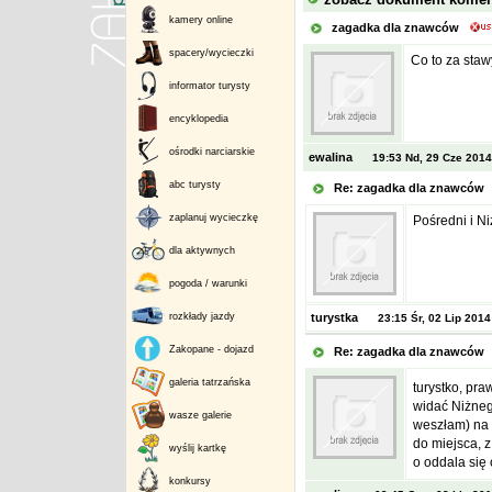
kamery online
zagadka dla znawców
spacery/wycieczki
Co to za staw
informator turysty
encyklopedia
ośrodki narciarskie
ewalina
19:53 Nd, 29 Cze 2014
abc turysty
Re: zagadka dla znawcó
zaplanuj wycieczkę
Pośredni i Ni
dla aktywnych
pogoda / warunki
rozkłady jazdy
turystka
23:15 Śr, 02 Lip 2014
Zakopane - dojazd
Re: zagadka dla znawcó
galeria tatrzańska
turystko, pra
widać Niżneg
wasze galerie
weszłam) na t
do miejsca, z
wyślij kartkę
o oddala się
konkursy