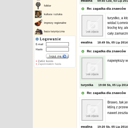
ewalina
09:45 Czw, 03 Lip 20
folklor
Re: zagadka dla znawcó
kultura i sztuka
turystko, a k
widać Łomnick
imprezy regionalne
trochę kry, a
baza turystyczna
cały zamarzni
ewalina
18:49 Sb, 05 Lip 2014
E-mail
Hasło
Re: zagadka dla znawcó
największy w 
»
Załóż konto
»
Zapomniałem hasła
turystka
19:08 Sb, 05 Lip 201
Re: zagadka dla znawcó
Brawo, tak je
którą z przew
nawet zeszłam
ewalina
19:20 Sb, 05 Lip 2014