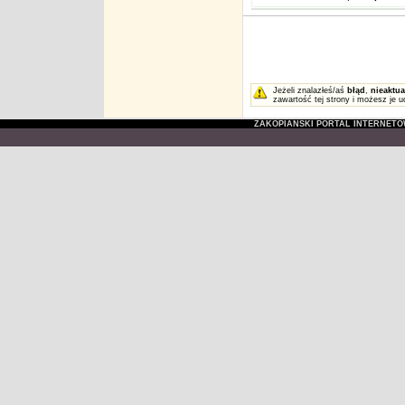
Jeżeli znalazłeś/aś
błąd
,
nieaktua
zawartość tej strony i możesz je u
ZAKOPIAŃSKI PORTAL INTERNET