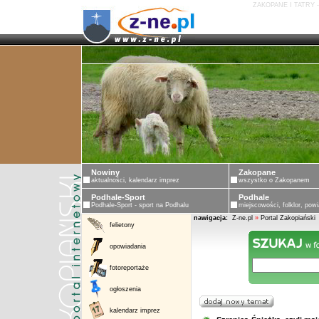
ZAKOPANE I TATRY 
ZAKOPA
Nowiny
Zakopane
aktualności, kalendarz imprez
wszystko o Zakopanem
Podhale-Sport
Podhale
Podhale-Sport - sport na Podhalu
miejscowości, folklor, powi
nawigacja:
Z-ne.pl
»
Portal Zakopiański
felietony
opowiadania
fotoreportaże
ogłoszenia
kalendarz imprez