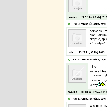
ewalina
22:52 Pn, 06 Maj 201
Re: Szrenica-Śnieżka, czy
dokładnie Ewa
dłoni i album
skapnie, np 
z "łaciatym".
miller
23:21 Pn, 06 Maj 2013
Re: Szrenica-Śnieżka, czy
miller,
za taką fotkę
to ja znam t
a i tak nie b
włażę
)
ewalina
09:33 Wt, 07 Maj 2013
Re: Szrenica-Śnieżka, czy
W sobotę bez