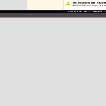
Jeżeli znalazłeś/aś
błąd
,
nieaktua
zawartość tej strony i możesz je u
ZAKOPIAŃSKI PORTAL INTERNET