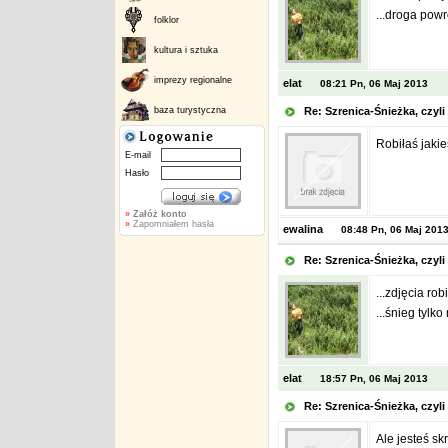
...droga powr
folklor
kultura i sztuka
imprezy regionalne
elat
08:21 Pn, 06 Maj 2013
baza turystyczna
Re: Szrenica-Śnieżka, czy
Robiłaś jaki
E-mail
Hasło
»
Załóż konto
»
Zapomniałem hasła
ewalina
08:48 Pn, 06 Maj 201
Re: Szrenica-Śnieżka, czy
...zdjęcia ro
...śnieg tylko
elat
18:57 Pn, 06 Maj 2013
Re: Szrenica-Śnieżka, czy
Ale jesteś sk