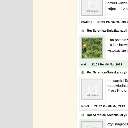
nawet widzia
zdjęciami z 
ewalina
21:59 Pn, 06 Maj 201
Re: Szrenica-Śnieżka, czy
...no przecie
...a te z bro
wstydzić się 
elat
22:08 Pn, 06 Maj 2013
Re: Szrenica-Śnieżka, czy
browarek i Ta
odpowiednich
Press Photo.
miller
22:27 Pn, 06 Maj 2013
Re: Szrenica-Śnieżka, czy
czyli nagroda