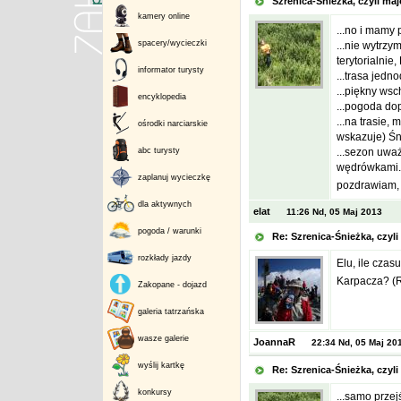
Szrenica-Śnieżka, czyli m
kamery online
...no i mamy
spacery/wycieczki
...nie wytrzy
terytorialnie,
informator turysty
...trasa jedn
...piękny wsc
encyklopedia
...pogoda do
...na trasie,
ośrodki narciarskie
wskazuje) Śni
abc turysty
...sezon uważ
wędrówkami..
zaplanuj wycieczkę
pozdrawiam,
dla aktywnych
elat
11:26 Nd, 05 Maj 2013
pogoda / warunki
Re: Szrenica-Śnieżka, czy
rozkłady jazdy
Elu, ile czas
Karpacza? (R
Zakopane - dojazd
galeria tatrzańska
wasze galerie
JoannaR
22:34 Nd, 05 Maj 20
wyślij kartkę
Re: Szrenica-Śnieżka, czy
konkursy
...samo przej