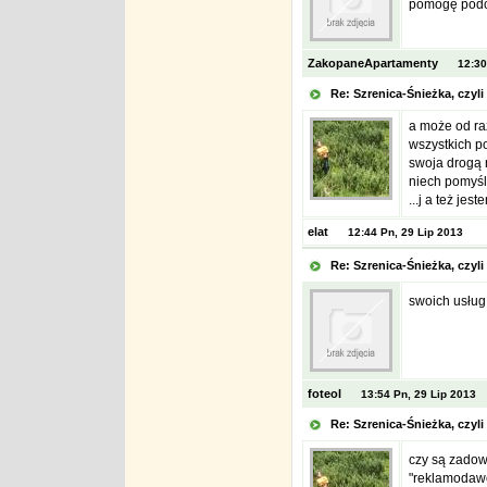
pomogę podc
ZakopaneApartamenty
12:30
Re: Szrenica-Śnieżka, czy
a może od ra
wszystkich po
swoja drogą n
niech pomyślę
...j a też je
elat
12:44 Pn, 29 Lip 2013
Re: Szrenica-Śnieżka, czy
swoich usług.
foteol
13:54 Pn, 29 Lip 2013
Re: Szrenica-Śnieżka, czy
czy są zadowo
"reklamodawca