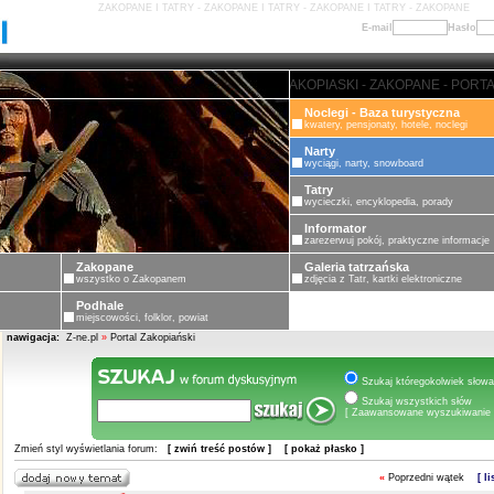
ZAKOPANE I TATRY - ZAKOPANE I TATRY - ZAKOPANE I TATRY - ZAKOPANE
E-mail
Hasło
ZAKOPANE - PORTAL ZAKOPIASKI - 
Noclegi - Baza turystyczna
kwatery, pensjonaty, hotele, noclegi
Narty
wyciągi, narty, snowboard
Tatry
wycieczki, encyklopedia, porady
Informator
zarezerwuj pokój, praktyczne informacje
Zakopane
Galeria tatrzańska
wszystko o Zakopanem
zdjęcia z Tatr, kartki elektroniczne
Podhale
miejscowości, folklor, powiat
nawigacja:
Z-ne.pl
»
Portal Zakopiański
Szukaj któregokolwiek słowa
Szukaj wszystkich słów
[ Zaawansowane wyszukiwanie 
Zmień styl wyświetlania forum:
[ zwiń treść postów ]
[ pokaż płasko ]
«
Poprzedni wątek
[ l