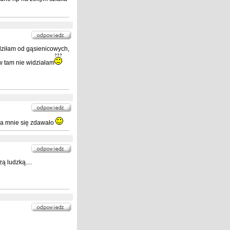
ziłam od gąsienicowych,
w tam nie widziałam
, a mnie się zdawało
zą ludzką....