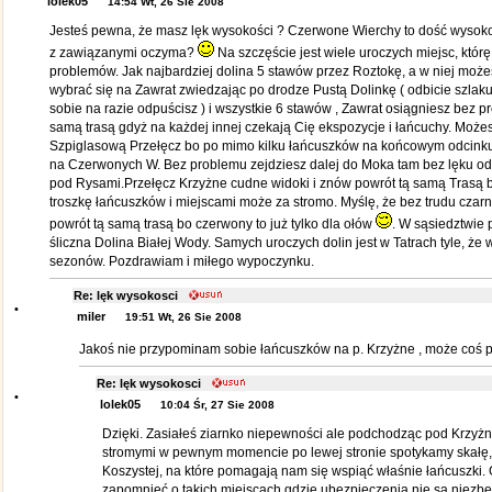
lolek05
14:54 Wt, 26 Sie 2008
Jesteś pewna, że masz lęk wysokości ? Czerwone Wierchy to dość wysoko
z zawiązanymi oczyma?
Na szczęście jest wiele uroczych miejsc, któr
problemów. Jak najbardziej dolina 5 stawów przez Roztokę, a w niej może
wybrać się na Zawrat zwiedzając po drodze Pustą Dolinkę ( odbicie szlaku
sobie na razie odpuścisz ) i wszystkie 6 stawów , Zawrat osiągniesz bez p
samą trasą gdyż na każdej innej czekają Cię ekspozycje i łańcuchy. Może
Szpiglasową Przełęcz bo po mimo kilku łańcuszków na końcowym odcinku 
na Czerwonych W. Bez problemu zejdziesz dalej do Moka tam bez lęku o
pod Rysami.Przełęcz Krzyżne cudne widoki i znów powrót tą samą Trasą bo
troszkę łańcuszków i miejscami może za stromo. Myślę, że bez trudu czar
powrót tą samą trasą bo czerwony to już tylko dla ołów
. W sąsiedztwie 
śliczna Dolina Białej Wody. Samych uroczych dolin jest w Tatrach tyle, że 
sezonów. Pozdrawiam i miłego wypoczynku.
Re: lęk wysokosci
•
miler
19:51 Wt, 26 Sie 2008
Jakoś nie przypominam sobie łańcuszków na p. Krzyżne , może coś 
Re: lęk wysokosci
•
lolek05
10:04 Śr, 27 Sie 2008
Dzięki. Zasiałeś ziarnko niepewności ale podchodząc pod Krzyż
stromymi w pewnym momencie po lewej stronie spotykamy skałę, 
Koszystej, na które pomagają nam się wspiąć właśnie łańcuszki.
zapomnieć o takich miejscach gdzie ubezpieczenia nie są niezbę