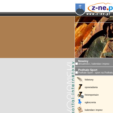
Nowiny
aktualności, kalendarz imprez
Podhale-Sport
Podhale-Sport - sport na Podhalu
felietony
opowiadania
fotoreportaże
ogłoszenia
kalendarz imprez