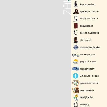
kamery online
spacery/wycieczki
informator turysty
encyklopedia
ośrodki narciarskie
abc turysty
zaplanuj wycieczkę
dla aktywnych
pogoda / warunki
rozkłady jazdy
Zakopane - dojazd
galeria tatrzańska
wasze galerie
wyślij kartkę
konkursy