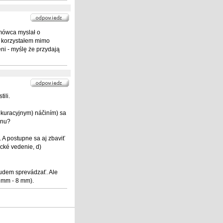
mówca myslał o
e korzystałem mimo
ni - myślę że przydają
ili.
ekuracyjnym) náčiním) sa
enu?
 A postupne sa aj zbaviť
cké vedenie, d)
budem sprevádzať. Ale
5 mm - 8 mm).