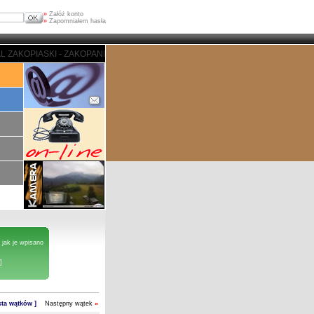
»
Załóż konto
»
Zapomniałem hasła
ZAKOPANE - PORTAL ZAKOPIASKI - ZAKOPANE - PORTAL ZAKOPIASKI - ZAKOP
 jak je wpisano
]
ista wątków ]
Następny wątek
»