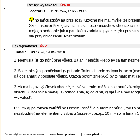
Re: lęk wysokosci
•
~ocezar13
11:30 Czw, 14 Paz 2010
no łańcuszków na przełęczy Krzyżne nie ma, myślę, że przed
Szpiglasowej Przełęczy - tam jest nieco łańcuchów chociaż ja ni
mojego podobnie jak u pani która zadała to pytanie lęku przestrze
się przy oblodzeniu. Pozdrawiam
Lęk wysokosci
•
~JanoP
09:12 Wt, 14 Wrz 2010
1. Nemusia ísť do hôr úplne všetci. Ba ani nemôžu - lebo by sa tam nezmest
2. S technickými pomôckami (v prípade Tatier s horolezeckým istiacim (as
dá dosiahnuť v podstate všetko. Otázka potom znie: Akú by to malo mať c
3. Ak má bojazlivý človek vhodné, citlivé vedenie, môže dosiahnuť zázraky.
strachu. Chce to najmenej: a) odhodlanie, b) odvahu, c) správne pedagogi
vytrvalosť.
P. S. Ak aj po rokoch zatúžiš po Ostrom Roháči a budem nablízku, rád ťa 
nezabudnúť na elementárnu výbavu (sprzet - uprzęż, 10 m - 25 m lana fi 
Zmień styl wyświetlania forum:
[ zwiń treść postów ]
[ pokaż płasko ]