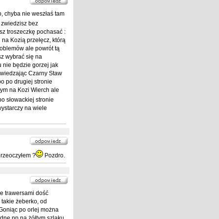
, chyba nie weszłaś tam
ę zwiedzisz bez
sz troszeczkę pochasać :
 na Kozią przełęcz, którą
roblemów ale powrót tą
sz wybrać się na
nie będzie gorzej jak
dwiedzając Czarny Staw
 po drugiej stronie
nym na Kozi Wierch ale
po słowackiej stronie
wystarczy na wiele
przeoczyłem ?
Pozdro.
ne trawersami dość
takie żeberko, od
 Goniąc po orlej można
dne np na żółtym szlaku