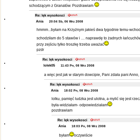
schodzącym z Granatów. Pozdrawiam
Re: lęk wysokosci
•
Ania
20:04 Sb, 06 Wrz 2008
hmmm...byłam na Krzyżnym jakieś dwa tygodnie temu-wchod
schodziłam do 5 stawów i .... naprawdę to żadnych łańcuchó
przy zejściu tylko troszkę trzeba uważać
pzdr
Re: lęk wysokosci
•
lolek05
11:43 Pn, 08 Wrz 2008
a więc jest jak w starym dowcipie, Pani zdała pani Anno
Re: lęk wysokosci
•
Ania
18:02 Pn, 08 Wrz 2008
lolku, pamięć ludzka jest ulotna, a mylić się jest rzec
była-widziałam- odpowiedziałam
pozdrawiam
Re: lęk wysokosci
•
Ania
18:03 Pn, 08 Wrz 2008
byłam
oczywiście