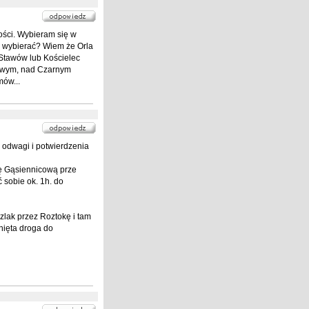
ści. Wybieram się w
ę wybierać? Wiem że Orla
 Stawów lub Kościelec
rowym, nad Czarnym
ów...
i odwagi i potwierdzenia
ę Gąsiennicową prze
 sobie ok. 1h. do
zlak przez Roztokę i tam
nięta droga do