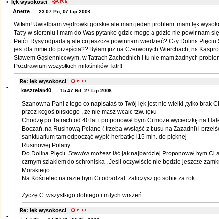
•
lęk wysokosci
Anette
23:07 Pn, 07 Lip 2008
Witam! Uwielbiam wędrówki górskie ale mam jeden problem..mam lęk wysoko
Tatry w sierpniu i mam do Was pytanko gdzie mogę a gdzie nie powinnam si
Perć i Rysy odpadają ale co jeszcze powinnam wiedzieć? Czy Dolina Pięciu
jest dla mnie do przejścia?? Byłam już na Czerwonych Wierchach, na Kasp
Stawem Gąsiennicowym, w Tatrach Zachodnich i tu nie mam żadnych problem
Pozdrawiam wszystkich miłośników Tatr!!
Re: lęk wysokosci
•
kasztelan40
15:47 Nd, 27 Lip 2008
Szanowna Pani z tego co napisałaś to Twój lęk jest nie wielki ,tylko brak C
przez kogoś bliskiego , że nie masz wcale tzw. lęku
Chodzę po Tatrach od 40 lat i proponował bym Ci może wycieczkę na Hal
Boczań, na Rusinową Polane ( trzeba wysiąść z busu na Zazadni) i przejść
sanktuarium tam odpocząć wypić herbatkę i15 min. do pięknej
Rusinowej Polany
Do Dolina Pięciu Stawów możesz iść jak najbardziej.Proponował bym Ci s
czrnym szlakiem do schroniska . Jesli oczywiście nie będzie jeszcze zamk
Morskiego
Na Kościelec na razie bym Ci odradzał. Zaliczysz go sobie za rok.
Życzę Ci wszystkigo dobrego i miłych wrażeń
Re: lęk wysokosci
•