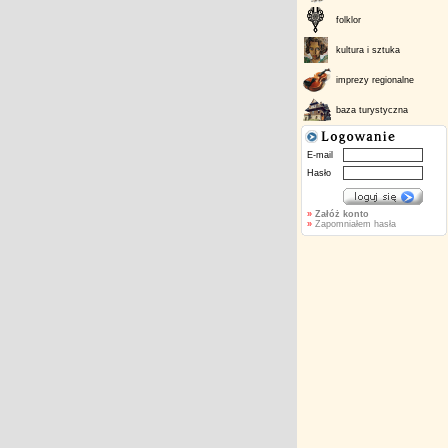
folklor
kultura i sztuka
imprezy regionalne
baza turystyczna
E-mail
Hasło
»
Załóż konto
»
Zapomniałem hasła