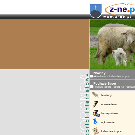
ZAKOPAN
Nowiny
aktualności, kalendarz imprez
Podhale-Sport
Podhale-Sport - sport na Podhalu
felietony
opowiadania
fotoreportaże
ogłoszenia
kalendarz imprez