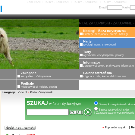
ZAKOPANE I TATRY - ZAKOPANE I TATRY - ZAKOPANE I TATRY - ZAKOPANE
E-mail
Hasło
E - PORTAL ZAKOPIASKI - ZAKOPANE - PORTAL ZAKOPIASKI - ZAKOPANE - P
Noclegi - Baza turystyczna
kwatery, pensjonaty, hotele, noclegi
Narty
wyciągi, narty, snowboard
Tatry
wycieczki, encyklopedia, porady
Informator
zarezerwuj pokój, praktyczne informacje
Zakopane
Galeria tatrzańska
wszystko o Zakopanem
zdjęcia z Tatr, kartki elektroniczne
Podhale
miejscowości, folklor, powiat
nawigacja:
Z-ne.pl
»
Portal Zakopiański
Szukaj któregokolwiek słowa
Szukaj wszystkich słów
[ Zaawansowane wyszukiwanie 
«
Poprzedni wątek
[ li