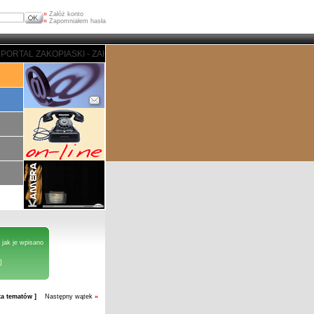
»
Załóż konto
»
Zapomniałem hasła
ORTAL ZAKOPIASKI - ZAKOPANE
 jak je wpisano
]
sta tematów ]
Następny wątek
»