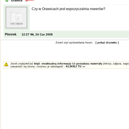
Oravice
Czy w Orawicach jest wypozyczalnia rowerów?
Piiotrek
12:27 Wt, 24 Cze 2008
Zmień styl wyświetlania forum:
[ pokaż drzewko ]
Jeżeli znalazłeś/aś
błąd
,
nieaktualną informację
lub
posiadasz materiały
(teksty, zdjęcia, nagra
zawartość tej strony i możesz je udostępnić -
KLIKNIJ TU »»