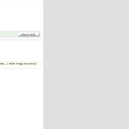
nia...)
, które mogą rozszerzyć