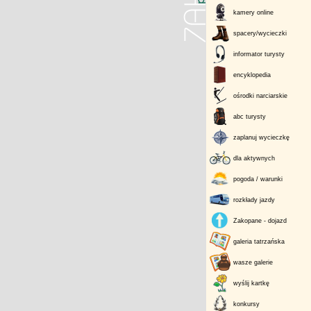
kamery online
spacery/wycieczki
informator turysty
encyklopedia
ośrodki narciarskie
abc turysty
zaplanuj wycieczkę
dla aktywnych
pogoda / warunki
rozkłady jazdy
Zakopane - dojazd
galeria tatrzańska
wasze galerie
wyślij kartkę
konkursy