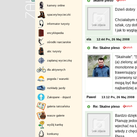
Skalne pleso
kamery online
Dzień dobry
spacery/wycieczki
Chciałabym s
informator turysty
szlak, czy do
I jak to wyg
encyklopedia
ela
12:44 Pn, 26 Maj 2008
ośrodki narciarskie
Re: Skalne pleso
abc turysty
"Skalnate". "
zaplanuj wycieczkę
(a) zielony, 
monotonne pod
dla aktywnych
trawersujący 
(czerwony szl
pogoda / warunki
mogą być tłum
najbardziej a
rozkłady jazdy
Pawel
13:12 Pn, 26 Maj 2008
Zakopane - dojazd
Re: Skalne pleso
galeria tatrzańska
Bardzo dzięk
wasze galerie
Planuję jedo
wyślij kartkę
wjechać na Ło
wtedy z chęc
konkursy
Plesa.