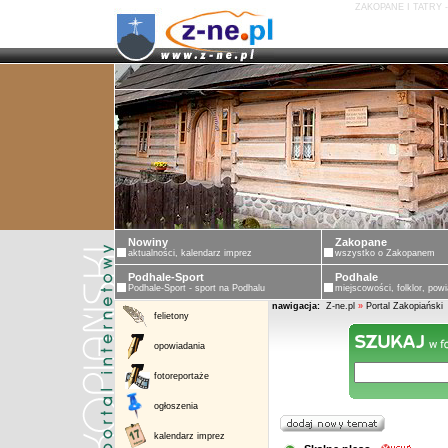
ZAKOPANE I TATRY 
Nowiny
Zakopane
aktualności, kalendarz imprez
wszystko o Zakopanem
Podhale-Sport
Podhale
Podhale-Sport - sport na Podhalu
miejscowości, folklor, powi
nawigacja:
Z-ne.pl
»
Portal Zakopiański
felietony
opowiadania
fotoreportaże
ogłoszenia
kalendarz imprez