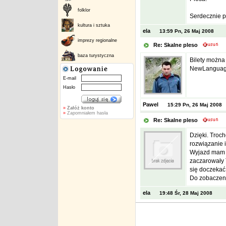
folklor
Serdecznie 
kultura i sztuka
ela
13:59 Pn, 26 Maj 2008
imprezy regionalne
Re: Skalne pleso
baza turystyczna
Bilety można 
NewLanguageI
E-mail
Hasło
Pawel
15:29 Pn, 26 Maj 2008
»
Załóż konto
»
Zapomniałem hasła
Re: Skalne pleso
Dzięki. Troch
rozwiązanie i
Wyjazd mam z
zaczarowały T
się doczekać
Do zobaczenia
ela
19:48 Śr, 28 Maj 2008