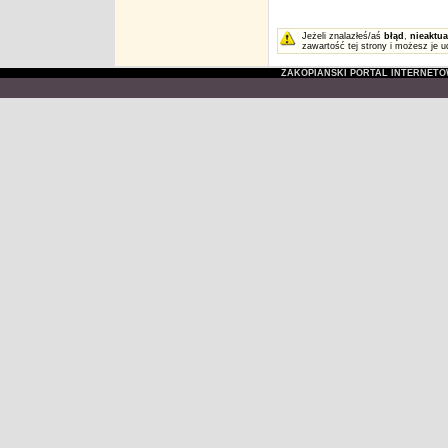
Jeżeli znalazłeś/aś
błąd
,
nieaktua
zawartość tej strony i możesz je u
ZAKOPIAŃSKI PORTAL INTERNET