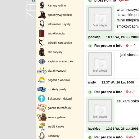
prosze o info
kamery online
witam wszyst
slowackie.po
spacery/wycieczki
fajne miejsca
informator turysty
smokovcach.z
encyklopedia
jacekbp
10:18 Wt, 26 Lut 2008
ośrodki narciarskie
Re: prosze o info
abc turysty
....jaki stand
zaplanuj wycieczkę
dla aktywnych
pogoda / warunki
andy
12:37 Wt, 26 Lut 2008
rozkłady jazdy
Re: prosze o info
Zakopane - dojazd
szukam pokoj
galeria tatrzańska
wasze galerie
wyślij kartkę
jacekbp
13:59 Wt, 26 Lut 2008
konkursy
Re: prosze o info