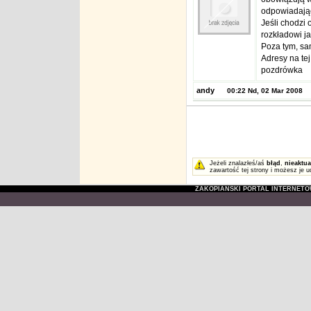
odpowiadając
Jeśli chodzi
rozkładowi jaz
Poza tym, sa
Adresy na tej
pozdrówka
andy
00:22 Nd, 02 Mar 2008
Jeżeli znalazłeś/aś
błąd
,
nieaktua
zawartość tej strony i możesz je u
ZAKOPIAŃSKI PORTAL INTERNET