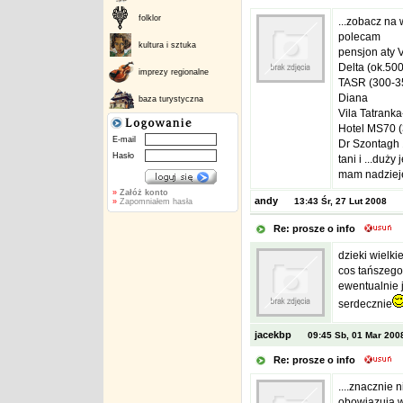
folklor
...zobacz na 
polecam
kultura i sztuka
pensjon aty 
Delta (ok.500
imprezy regionalne
TASR (300-35
Diana
baza turystyczna
Vila Tatranka
Hotel MS70 (
E-mail
Dr Szontagh 1
Hasło
tani i ...duży
mam nadzieję
»
Załóż konto
andy
13:43 Śr, 27 Lut 2008
»
Zapomniałem hasła
Re: prosze o info
dzieki wielk
cos tańszego
ewentualnie 
serdecznie
jacekbp
09:45 Sb, 01 Mar 200
Re: prosze o info
....znacznie
obowiązują w