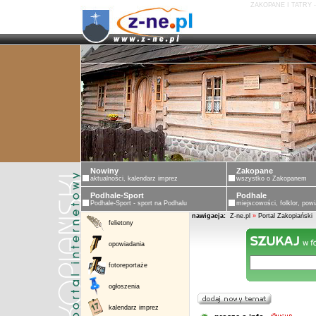
ZAKOPANE I TATRY 
Nowiny
Zakopane
aktualności, kalendarz imprez
wszystko o Zakopanem
Podhale-Sport
Podhale
Podhale-Sport - sport na Podhalu
miejscowości, folklor, powi
nawigacja:
Z-ne.pl
»
Portal Zakopiański
felietony
opowiadania
fotoreportaże
ogłoszenia
kalendarz imprez