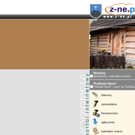
ZAKOPANE - 
Nowiny
aktualności, kalendarz imprez
Podhale-Sport
Podhale-Sport - sport na Podhalu
felietony
opowiadania
fotoreportaże
ogłoszenia
kalendarz imprez