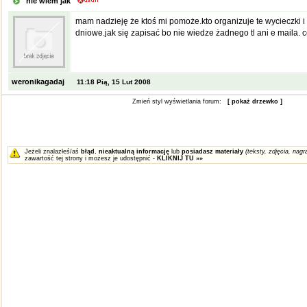
nie wiem jak
mam nadzieję że ktoś mi pomoże.kto organizuje te wycieczki i
dniowe.jak się zapisać bo nie wiedze żadnego tl ani e maila.
weronikagadaj
11:18 Pią, 15 Lut 2008
Zmień styl wyświetlania forum:
[ pokaż drzewko ]
Jeżeli znalazłeś/aś
błąd
,
nieaktualną informację
lub
posiadasz materiały
(teksty, zdjęcia, nagra
zawartość tej strony i możesz je udostępnić -
KLIKNIJ TU »»