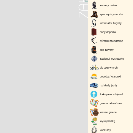
kamery online
spacery/wycieczki
informator turysty
encyklopedia
ośrodki narciarskie
abc turysty
zaplanuj wycieczkę
dla aktywnych
pogoda / warunki
rozkłady jazdy
Zakopane - dojazd
galeria tatrzańska
wasze galerie
wyślij kartkę
konkursy