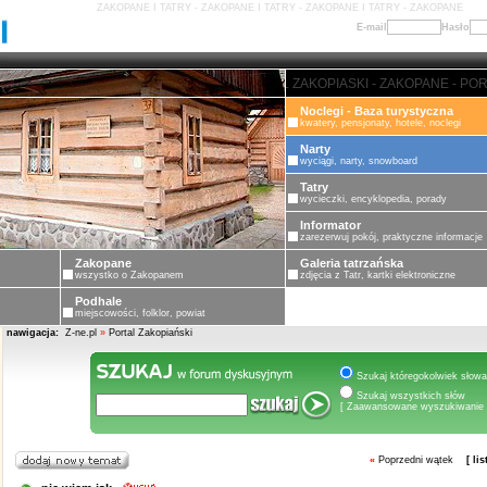
ZAKOPANE I TATRY - ZAKOPANE I TATRY - ZAKOPANE I TATRY - ZAKOPANE
E-mail
Hasło
PORTAL ZAKOPIASKI - ZAKOPANE - PORTAL ZAKOPIASKI - ZAKOPANE - PORTA
Noclegi - Baza turystyczna
kwatery, pensjonaty, hotele, noclegi
Narty
wyciągi, narty, snowboard
Tatry
wycieczki, encyklopedia, porady
Informator
zarezerwuj pokój, praktyczne informacje
Zakopane
Galeria tatrzańska
wszystko o Zakopanem
zdjęcia z Tatr, kartki elektroniczne
Podhale
miejscowości, folklor, powiat
nawigacja:
Z-ne.pl
»
Portal Zakopiański
Szukaj któregokolwiek słowa
Szukaj wszystkich słów
[ Zaawansowane wyszukiwanie 
«
Poprzedni wątek
[ li