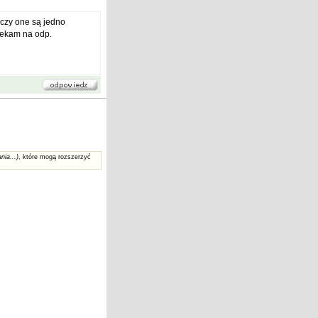
 czy one są jedno
 cekam na odp.
nia...)
, które mogą rozszerzyć