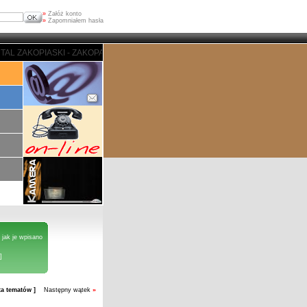
»
Załóż konto
»
Zapomniałem hasła
L ZAKOPIASKI - ZAKOPANE
 jak je wpisano
]
sta tematów ]
Następny wątek
»