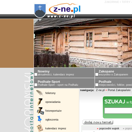
ZAKOPANE I TATRY 
Nowiny
Zakopane
aktualności, kalendarz imprez
wszystko o Zakopanem
Podhale-Sport
Podhale
Podhale-Sport - sport na Podhalu
miejscowości, folklor, powi
nawigacja:
Z-ne.pl
»
Portal Zakopiański
felietony
opowiadania
fotoreportaże
ogłoszenia
kalendarz imprez
«
poprzedni wątek
«
poprz