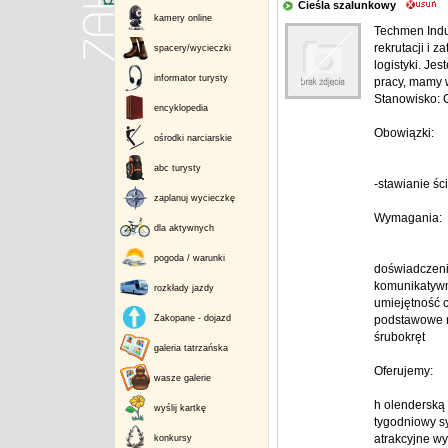
Cieśla szalunkowy
kamery online
Techmen Indus
rekrutacji i 
spacery/wycieczki
logistyki. J
informator turysty
pracy, mamy w
Stanowisko: 
encyklopedia
Obowiązki:
ośrodki narciarskie
abc turysty
-stawianie śc
zaplanuj wycieczkę
Wymagania:
dla aktywnych
pogoda / warunki
doświadczenie
komunikatywn
rozkłady jazdy
umiejętność 
Zakopane - dojazd
podstawowe na
śrubokręt
galeria tatrzańska
Oferujemy:
wasze galerie
h olenderską
wyślij kartkę
tygodniowy s
atrakcyjne w
konkursy