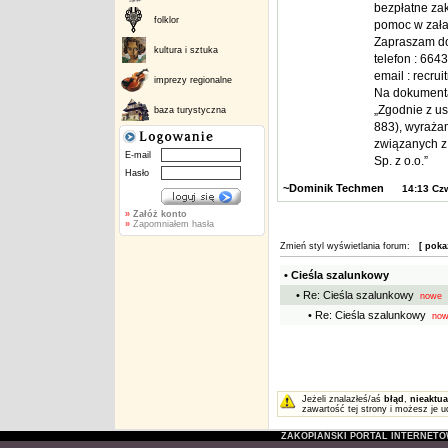
bezpłatne za
folklor
pomoc w zała
Zapraszam do
kultura i sztuka
telefon : 66
email : recr
imprezy regionalne
Na dokumenta
„Zgodnie z us
baza turystyczna
883), wyraża
związanych z 
E-mail
Sp. z o.o.”
Hasło
~Dominik Techmen
14:13 Cz
»
Załóż konto
»
Zapomniałem hasła
Zmień styl wyświetlania forum:
[ poka
• Cieśla szalunkowy
• Re: Cieśla szalunkowy
nowe
• Re: Cieśla szalunkowy
now
Jeżeli znalazłeś/aś
błąd
,
nieaktua
zawartość tej strony i możesz je u
ZAKOPIAŃSKI PORTAL INTERNET