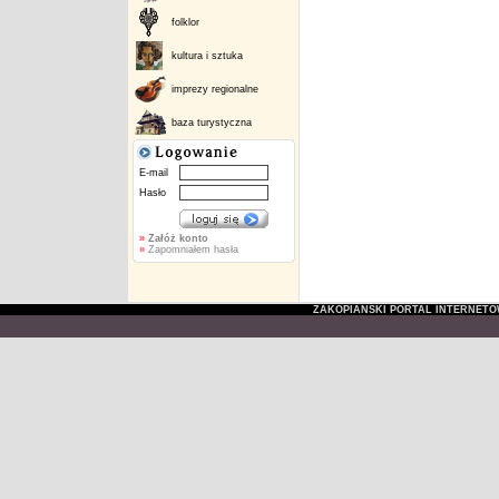
folklor
kultura i sztuka
imprezy regionalne
baza turystyczna
E-mail
Hasło
»
Załóż konto
»
Zapomniałem hasła
ZAKOPIAŃSKI PORTAL INTERNET