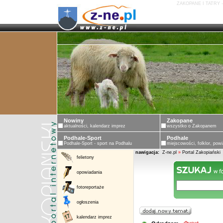
ZAKOPANE I TATRY 
Nowiny
Zakopane
aktualności, kalendarz imprez
wszystko o Zakopanem
Podhale-Sport
Podhale
Podhale-Sport - sport na Podhalu
miejscowości, folklor, powi
nawigacja:
Z-ne.pl
»
Portal Zakopiański
felietony
opowiadania
fotoreportaże
ogłoszenia
kalendarz imprez