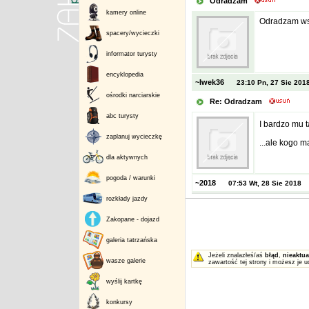
Odradzam
kamery online
Odradzam wsz
spacery/wycieczki
informator turysty
encyklopedia
~Iwek36
23:10 Pn, 27 Sie 201
ośrodki narciarskie
Re: Odradzam
abc turysty
I bardzo mu t
zaplanuj wycieczkę
...ale kogo 
dla aktywnych
pogoda / warunki
~2018
07:53 Wt, 28 Sie 2018
rozkłady jazdy
Zakopane - dojazd
galeria tatrzańska
Jeżeli znalazłeś/aś
błąd
,
nieaktua
wasze galerie
zawartość tej strony i możesz je u
wyślij kartkę
konkursy