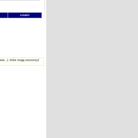
ostatni
nia...)
, które mogą rozszerzyć