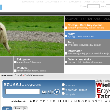
ZAKOPANE I TATRY - ZAKOPANE I TATRY - ZAKOPANE I TATRY - ZAKOPANE
E-mail
Hasło
ZAKOPANE - PORTAL ZAKOPIASKI -
Noclegi - Baza turystyczna
kwatery, pensjonaty, hotele, noclegi
Narty
wyciągi, narty, snowboard
Tatry
wycieczki, encyklopedia, porady
Informator
zarezerwuj pokój, praktyczne informacje
Zakopane
Galeria tatrzańska
wszystko o Zakopanem
zdjęcia z Tatr, kartki elektroniczne
Podhale
miejscowości, folklor, powiat
nawigacja:
Z-ne.pl
»
Portal Zakopiański
w nazwach
w nazwach i opisach
wszędzie
A
B
C
Ć
D
E
F
G
H
I
J
K
L
Ł
M
N
O
P
R
S
Ś
T
U
W
alfabetycznie:
opis
forum
(0)