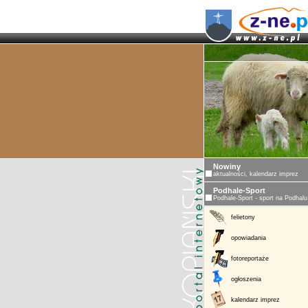
Nowiny
aktualności, kalendarz imprez
Podhale-Sport
Podhale-Sport - sport na Podhalu
felietony
opowiadania
fotoreportaże
ogłoszenia
kalendarz imprez