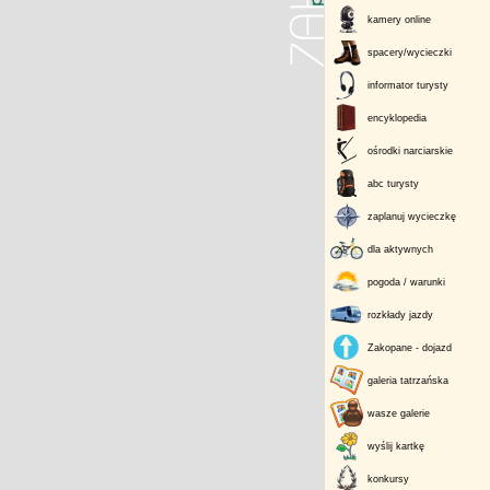
kamery online
spacery/wycieczki
informator turysty
encyklopedia
ośrodki narciarskie
abc turysty
zaplanuj wycieczkę
dla aktywnych
pogoda / warunki
rozkłady jazdy
Zakopane - dojazd
galeria tatrzańska
wasze galerie
wyślij kartkę
konkursy