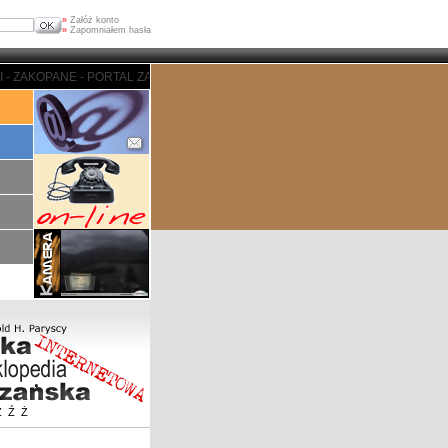
»
Załóż konto
»
Zapomniałem hasła
 ZAKOPANE - PORTAL ZAKOPIASKI - ZAKOPANE - PORTAL ZAKOPIASKI - ZAKO
Z
Ź
Ż