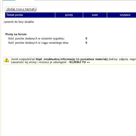
Temat posta
posty
user
czytano
«
powrót do listy działów
Posty na forum
Ilość postów dodanych w ostatnim tygodniu:
0
Ilość postów dodanych w ciągu ostatniego dnia:
0
Jeżeli znalazłeś/aś
błąd
,
nieaktualną informację
lub
posiadasz materiały
(teksty, zdjęcia, nagra
zawartość tej strony i możesz je udostępnić -
KLIKNIJ TU »»