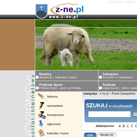
ZAKOPANE I TATRY 
Nowiny
Zakopane
aktualności, kalendarz imprez
wszystko o Zakopanem
Podhale-Sport
Podhale
Podhale-Sport - sport na Podhalu
miejscowości, folklor, powi
nawigacja:
Z-ne.pl
»
Portal Zakopiański
felietony
opowiadania
fotoreportaże
ogłoszenia
A
B
C
Ć
alfabetycznie:
kalendarz imprez
opis
forum
(0)