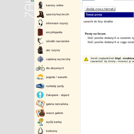
kamery online
spacery/wycieczki
Temat posta
«
powrót do listy działów
informator turysty
encyklopedia
Posty na forum
Ilość postów dodanych w ostatnim ty
ośrodki narciarskie
Ilość postów dodanych w ciągu ostatn
abc turysty
Jeżeli znalazłeś/aś
błąd
,
nieaktua
zaplanuj wycieczkę
zawartość tej strony i możesz je u
dla aktywnych
pogoda / warunki
rozkłady jazdy
Zakopane - dojazd
galeria tatrzańska
wasze galerie
wyślij kartkę
konkursy