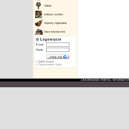
folklor
kultura i sztuka
imprezy regionalne
baza turystyczna
E-mail
Hasło
»
Załóż konto
»
Zapomniałem hasła
ZAKOPIAŃSKI PORTAL INTERNET