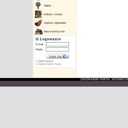
folklor
kultura i sztuka
imprezy regionalne
baza turystyczna
E-mail
Hasło
»
Załóż konto
»
Zapomniałem hasła
ZAKOPIAŃSKI PORTAL INTERNET