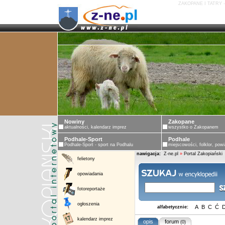
ZAKOPANE I TATRY 
Nowiny
Zakopane
aktualności, kalendarz imprez
wszystko o Zakopanem
Podhale-Sport
Podhale
Podhale-Sport - sport na Podhalu
miejscowości, folklor, powi
nawigacja:
Z-ne.pl
»
Portal Zakopiański
felietony
opowiadania
fotoreportaże
ogłoszenia
A
B
C
Ć
alfabetycznie:
kalendarz imprez
opis
forum
(0)