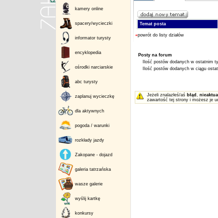
kamery online
spacery/wycieczki
Temat posta
«
powrót do listy działów
informator turysty
encyklopedia
Posty na forum
Ilość postów dodanych w ostatnim ty
ośrodki narciarskie
Ilość postów dodanych w ciągu ostatn
abc turysty
Jeżeli znalazłeś/aś
błąd
,
nieaktua
zaplanuj wycieczkę
zawartość tej strony i możesz je u
dla aktywnych
pogoda / warunki
rozkłady jazdy
Zakopane - dojazd
galeria tatrzańska
wasze galerie
wyślij kartkę
konkursy