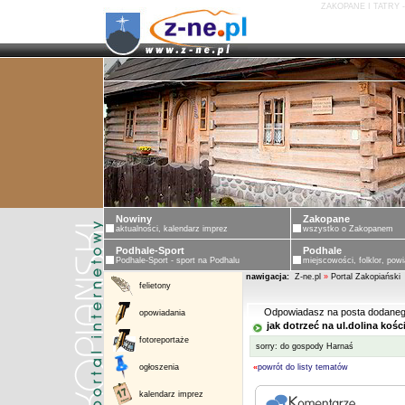
ZAKOPANE I TATRY 
Nowiny
Zakopane
aktualności, kalendarz imprez
wszystko o Zakopanem
Podhale-Sport
Podhale
Podhale-Sport - sport na Podhalu
miejscowości, folklor, powi
nawigacja:
Z-ne.pl
»
Portal Zakopiański
felietony
Odpowiadasz na posta dodaneg
opowiadania
jak dotrzeć na ul.dolina kośc
fotoreportaże
sorry: do gospody Harnaś
ogłoszenia
«
powrót do listy tematów
kalendarz imprez