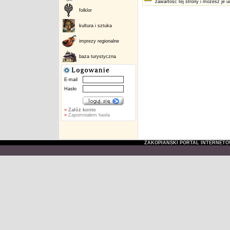
zawartość tej strony i możesz je u
folklor
kultura i sztuka
imprezy regionalne
baza turystyczna
E-mail
Hasło
»
Załóż konto
»
Zapomniałem hasła
ZAKOPIAŃSKI PORTAL INTERNET