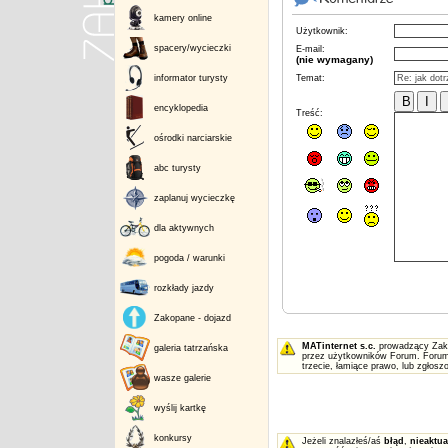
kamery online
Użytkownik:
spacery/wycieczki
E-mail:
(nie wymagany)
informator turysty
Temat:
encyklopedia
Treść:
ośrodki narciarskie
abc turysty
zaplanuj wycieczkę
dla aktywnych
pogoda / warunki
rozkłady jazdy
Zakopane - dojazd
MATinternet s.c.
prowadzący Zakop
galeria tatrzańska
przez użytkowników Forum. Forum 
trzecie, łamiące prawo, lub zgłos
wasze galerie
wyślij kartkę
konkursy
Jeżeli znalazłeś/aś
błąd
,
nieaktua