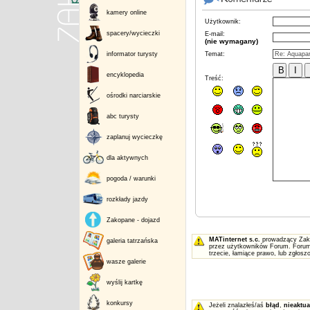
kamery online
Użytkownik:
spacery/wycieczki
E-mail:
(nie wymagany)
informator turysty
Temat:
encyklopedia
Treść:
ośrodki narciarskie
abc turysty
zaplanuj wycieczkę
dla aktywnych
pogoda / warunki
rozkłady jazdy
Zakopane - dojazd
MATinternet s.c.
prowadzący Zakop
galeria tatrzańska
przez użytkowników Forum. Forum 
trzecie, łamiące prawo, lub zgłos
wasze galerie
wyślij kartkę
konkursy
Jeżeli znalazłeś/aś
błąd
,
nieaktua