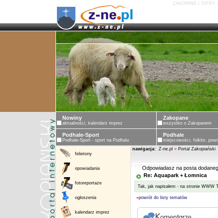
ZAKOPANE I TATRY 
Nowiny
Zakopane
aktualności, kalendarz imprez
wszystko o Zakopanem
Podhale-Sport
Podhale
Podhale-Sport - sport na Podhalu
miejscowości, folklor, powi
nawigacja:
Z-ne.pl
»
Portal Zakopiański
felietony
Odpowiadasz na posta dodaneg
opowiadania
Re: Aquapark + Łomnica
fotoreportaże
Tak, jak napisałem - na stronie WWW TL
ogłoszenia
«
powrót do listy tematów
kalendarz imprez