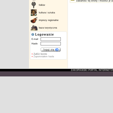
zawartość tej strony i możesz je u
folklor
kultura i sztuka
imprezy regionalne
baza turystyczna
E-mail
Hasło
»
Załóż konto
»
Zapomniałem hasła
ZAKOPIAŃSKI PORTAL INTERNET