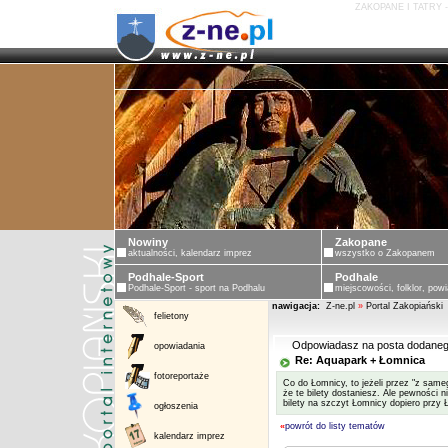
ZAKOPANE I TATRY 
Nowiny
Zakopane
aktualności, kalendarz imprez
wszystko o Zakopanem
Podhale-Sport
Podhale
Podhale-Sport - sport na Podhalu
miejscowości, folklor, powi
nawigacja:
Z-ne.pl
»
Portal Zakopiański
felietony
Odpowiadasz na posta dodaneg
opowiadania
Re: Aquapark + Łomnica
fotoreportaże
Co do Łomnicy, to jeżeli przez "z same
że te bilety dostaniesz. Ale pewności n
bilety na szczyt Łomnicy dopiero przy 
ogłoszenia
«
powrót do listy tematów
kalendarz imprez