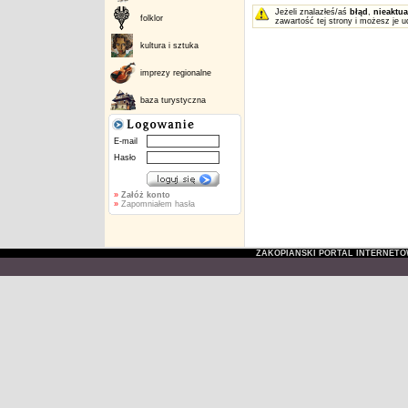
Jeżeli znalazłeś/aś
błąd
,
nieaktua
folklor
zawartość tej strony i możesz je u
kultura i sztuka
imprezy regionalne
baza turystyczna
E-mail
Hasło
»
Załóż konto
»
Zapomniałem hasła
ZAKOPIAŃSKI PORTAL INTERNET