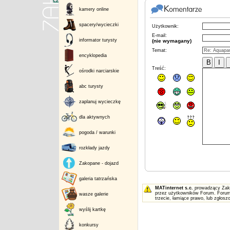
kamery online
spacery/wycieczki
Użytkownik:
E-mail:
informator turysty
(nie wymagany)
Temat:
encyklopedia
Treść:
ośrodki narciarskie
abc turysty
zaplanuj wycieczkę
dla aktywnych
pogoda / warunki
rozkłady jazdy
Zakopane - dojazd
galeria tatrzańska
MATinternet s.c.
prowadzący Zakop
przez użytkowników Forum. Forum 
wasze galerie
trzecie, łamiące prawo, lub zgłos
wyślij kartkę
konkursy